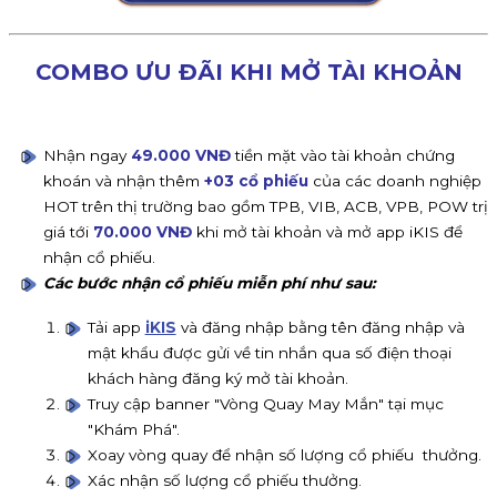
COMBO ƯU ĐÃI KHI MỞ TÀI KHOẢN
Nhận ngay
49.000 VNĐ
tiền mặt vào tài khoản chứng
khoán và nhận thêm
+03 cổ phiếu
của các doanh nghiệp
HOT trên thị trường bao gồm
TPB, VIB, ACB, VPB, POW
trị
giá tới
70.000 VNĐ
khi mở tài khoản và mở app iKIS để
nhận cổ phiếu.
Các bước nhận cổ phiếu miễn phí như sau:
Tải app
iKIS
và đăng nhập bằng tên đăng nhập và
mật khẩu được gửi về tin nhắn qua số điện thoại
khách hàng đăng ký mở tài khoản.
Truy cập banner "Vòng Quay May Mắn" tại mục
"Khám Phá".
Xoay vòng quay để nhận số lượng cổ phiếu thưởng.
Xác nhận số lượng cổ phiếu thưởng.