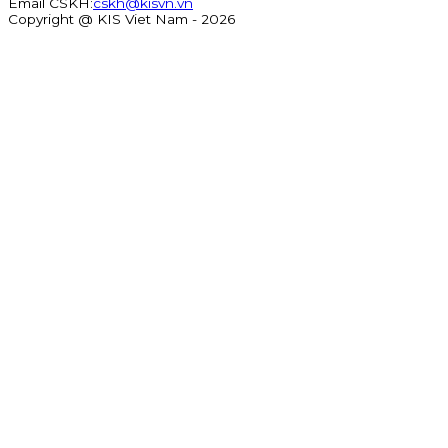
Email CSKH
:
cskh@kisvn.vn
Copyright @ KIS Viet Nam - 2026