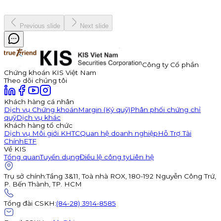
19 tháng 12, 2025
Previous slide
Next slide
Công ty Cổ phần
Chứng khoán KIS Việt Nam
Theo dõi chúng tôi
Khách hàng cá nhân
Dịch vụ Chứng khoán
Margin (Ký quỹ)
Phân phối chứng chỉ
quỹ
Dịch vụ khác
Khách hàng tổ chức
Dịch vụ Môi giới KHTC
Quan hệ doanh nghiệp
Hỗ Trợ Tài
Chính
ETF
Về KIS
Tổng quan
Tuyển dụng
Điều lệ công ty
Liên hệ
Trụ sở chính
:
Tầng 3&11, Toà nhà ROX, 180-192 Nguyễn Công Trứ,
P. Bến Thành, TP. HCM
Tổng đài CSKH
:
(84-28) 3914-8585