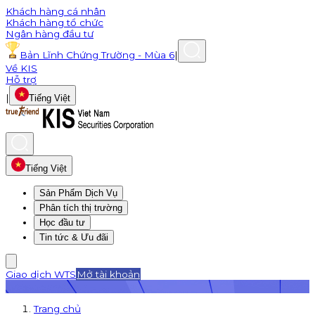
Khách hàng cá nhân
Khách hàng tổ chức
Ngân hàng đầu tư
Bản Lĩnh Chứng Trường - Mùa 6
|
Về KIS
Hỗ trợ
|
Tiếng Việt
Tiếng Việt
Sản Phẩm Dịch Vụ
Phân tích thị trường
Học đầu tư
Tin tức & Ưu đãi
Giao dịch WTS
Mở tài khoản
Trang chủ