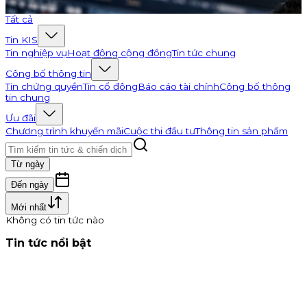
Đi tới K-Channel
Tất cả
Tin KIS
Tin nghiệp vụ
Hoạt động cộng đồng
Tin tức chung
Công bố thông tin
Tin chứng quyền
Tin cổ đông
Báo cáo tài chính
Công bố thông
tin chung
Ưu đãi
Chương trình khuyến mãi
Cuộc thi đầu tư
Thông tin sản phẩm
Từ ngày
Đến ngày
Mới nhất
Không có tin tức nào
Tin tức nổi bật
Thông báo nhận đăng ký tham gia mua IPO Đất Việt VAC
(DVV)