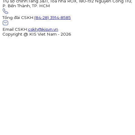
Trụ sở chính
:
Tầng 3&11, Toà nhà ROX, 180-192 Nguyễn Công Trứ,
P. Bến Thành, TP. HCM
Tổng đài CSKH
:
(84-28) 3914-8585
Email CSKH
:
cskh@kisvn.vn
Copyright @ KIS Viet Nam - 2026