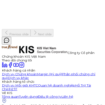
7 tháng 1, 2026
Vinh danh "nhà vô địch" Bản Lĩnh Chứng Trường Mùa 3
Chiến dịch
19 tháng 12, 2025
Previous slide
Next slide
Công ty Cổ phần
Chứng khoán KIS Việt Nam
Theo dõi chúng tôi
Khách hàng cá nhân
Dịch vụ Chứng khoán
Margin (Ký quỹ)
Phân phối chứng chỉ
quỹ
Dịch vụ khác
Khách hàng tổ chức
Dịch vụ Môi giới KHTC
Quan hệ doanh nghiệp
Hỗ Trợ Tài
Chính
ETF
Về KIS
Tổng quan
Tuyển dụng
Điều lệ công ty
Liên hệ