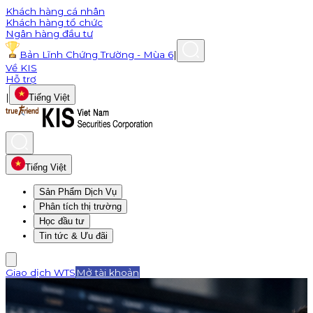
Khách hàng cá nhân
Khách hàng tổ chức
Ngân hàng đầu tư
Bản Lĩnh Chứng Trường - Mùa 6
|
Về KIS
Hỗ trợ
|
Tiếng Việt
Tiếng Việt
Sản Phẩm Dịch Vụ
Phân tích thị trường
Học đầu tư
Tin tức & Ưu đãi
Giao dịch WTS
Mở tài khoản