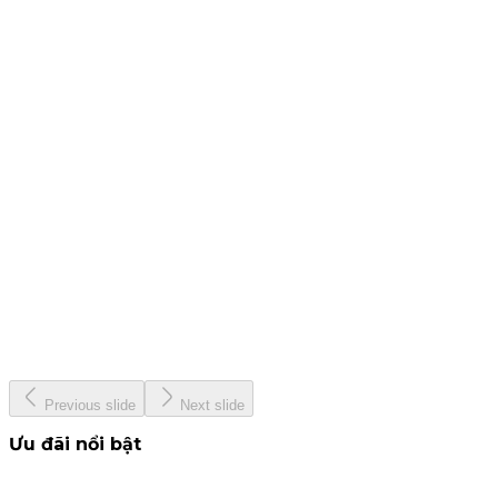
25 tháng 7, 2024
CBTT - Báo cáo quản trị công ty bán niên 2024
19 tháng 7, 2024
CBTT Báo cáo tài chính Quý 2. 2024
12 tháng 7, 2024
KIS &amp; Woori Bank
13 tháng 6, 2024
KISVN - Giải thưởng Nhà Tạo Lập ETF hàng đầu Việt Nam
năm 2024
22 tháng 5, 2024
Previous slide
Next slide
Ưu đãi nổi bật