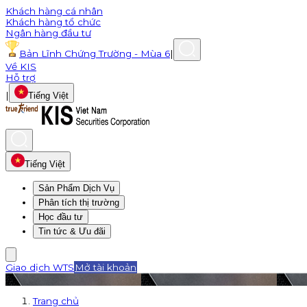
Khách hàng cá nhân
Khách hàng tổ chức
Ngân hàng đầu tư
Bản Lĩnh Chứng Trường - Mùa 6
|
Về KIS
Hỗ trợ
|
Tiếng Việt
Tiếng Việt
Sản Phẩm Dịch Vụ
Phân tích thị trường
Học đầu tư
Tin tức & Ưu đãi
Giao dịch WTS
Mở tài khoản
Trang chủ