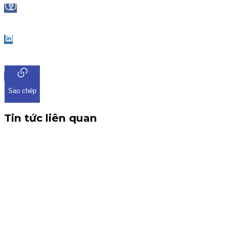
Facebook
LinkedIn
Sao chép
Tin tức liên quan
CBTT V/v: Điều chỉnh thông tin chứng quyền có chứng kho
THÔNG BÁO CBTT V/v: Điều chỉnh thông tin chứng quyền có ch
tin về việc điều chỉnh chứng quyền có chứng khoán cơ sở VHM. 
Chứng quyền
6 tháng 8, 2026