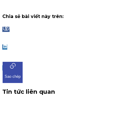
13 tháng 7, 2026
Chia sẻ bài viết này trên:
Facebook
LinkedIn
Sao chép
Tin tức liên quan
CBTT V/v: Điều chỉnh thông tin chứng quyền có chứng
khoán cơ sở VHM
THÔNG BÁO CBTT V/v: Điều chỉnh thông tin chứng quyền có
chứng khoán cơ sở VHM Kính gửi: Quý khách hàng, Công ty