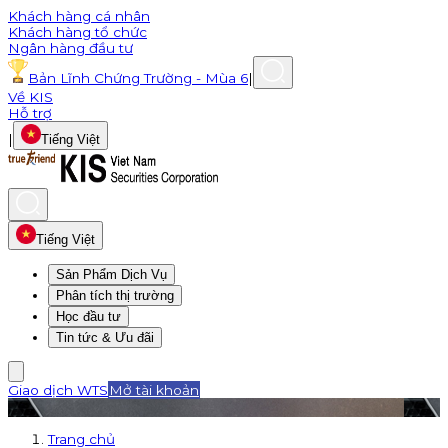
Khách hàng cá nhân
Khách hàng tổ chức
Ngân hàng đầu tư
Bản Lĩnh Chứng Trường - Mùa 6
|
Về KIS
Hỗ trợ
|
Tiếng Việt
Tiếng Việt
Sản Phẩm Dịch Vụ
Phân tích thị trường
Học đầu tư
Tin tức & Ưu đãi
Giao dịch WTS
Mở tài khoản
Trang chủ