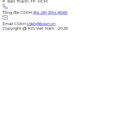
P. Bến Thành, TP. HCM
Tổng đài CSKH
:
(84-28) 3914-8585
Email CSKH
:
cskh@kisvn.vn
Copyright @ KIS Viet Nam - 2026