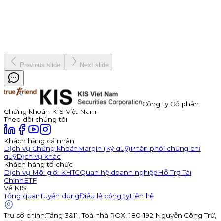
TDP262901. Trái phiếu có kỳ hạn 3 năm, lãi suất năm đầu tiên
hấp dẫn lên đến 11,0%/năm, được đảm bảo bằng cổ phiếu TDP
với tỷ lệ bảo đảm tối thiểu 180%.
Kinh doanh
8 tháng 7, 2026
Previous slide
Next slide
Công ty Cổ phần
Chứng khoán KIS Việt Nam
Theo dõi chúng tôi
Khách hàng cá nhân
Dịch vụ Chứng khoán
Margin (Ký quỹ)
Phân phối chứng chỉ
quỹ
Dịch vụ khác
Khách hàng tổ chức
Dịch vụ Môi giới KHTC
Quan hệ doanh nghiệp
Hỗ Trợ Tài
Chính
ETF
Về KIS
Tổng quan
Tuyển dụng
Điều lệ công ty
Liên hệ
Trụ sở chính
:
Tầng 3&11, Toà nhà ROX, 180-192 Nguyễn Công Trứ,