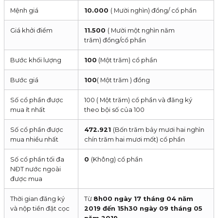
Mệnh giá
10.000
( Mười nghìn) đồng/ cổ phần
Giá khởi điểm
11.500
( Mười một nghìn năm
trăm) đồng/cổ phần
Bước khối lượng
100
(Một trăm) cổ phần
Bước giá
100
( Một trăm ) đồng
Số cổ phần được
100 ( Một trăm) cổ phần và đăng ký
mua ít nhất
theo bội số của 100
Số cổ phần được
472.921
(Bốn trăm bảy mươi hai nghìn
mua nhiều nhất
chín trăm hai mươi mốt) cổ phần
Số cổ phần tối đa
0
(Không) cổ phần
NĐT nước ngoài
được mua
Thời gian đăng ký
Từ
8h00 ngày 17 tháng 04 năm
và nộp tiền đặt cọc
2019 đến 15h30 ngày 09 tháng 05
năm 2019