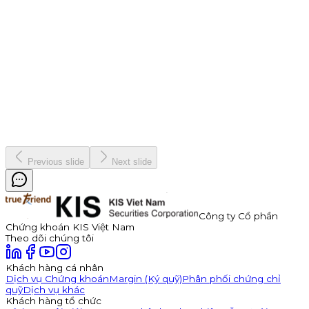
Thông báo Chào bán Trái phiếu TDP – Công Ty Cổ Phần
Thuận Đức
Công ty Cổ phần Thuận Đức (HOSE: TDP) chính thức thông
báo phát hành 350 tỷ đồng trái phiếu ra công chúng mã
TDP262901. Trái phiếu có kỳ hạn 3 năm, lãi suất năm đầu tiên
hấp dẫn lên đến 11,0%/năm, được đảm bảo bằng cổ phiếu TDP
với tỷ lệ bảo đảm tối thiểu 180%.
Kinh doanh
8 tháng 7, 2026
Previous slide
Next slide
Công ty Cổ phần
Chứng khoán KIS Việt Nam
Theo dõi chúng tôi
Khách hàng cá nhân
Dịch vụ Chứng khoán
Margin (Ký quỹ)
Phân phối chứng chỉ
quỹ
Dịch vụ khác
Khách hàng tổ chức