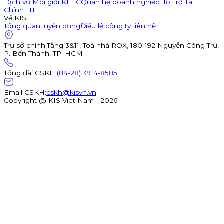
Dịch vụ Môi giới KHTC
Quan hệ doanh nghiệp
Hỗ Trợ Tài
Chính
ETF
Về KIS
Tổng quan
Tuyển dụng
Điều lệ công ty
Liên hệ
Trụ sở chính
:
Tầng 3&11, Toà nhà ROX, 180-192 Nguyễn Công Trứ,
P. Bến Thành, TP. HCM
Tổng đài CSKH
:
(84-28) 3914-8585
Email CSKH
:
cskh@kisvn.vn
Copyright @ KIS Viet Nam - 2026