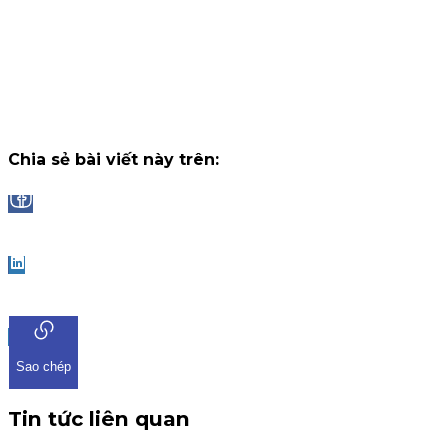
14 tháng 7, 2026
Công bố danh sách Top 10 nhà đầu tư trúng thưởng Vòng 1
"Đọc vị World Cup"
Trải qua những trận cầu đầy kịch tính và b
ngờ tại chặng khởi tranh, chương trình "Đọc Vị World Cup" tr
ứng dụng iKIS đã nhận được sự tham gia bùng nổ từ cộng
đồng nhà đầu tư.
Chiến dịch
13 tháng 7, 2026
Chia sẻ bài viết này trên:
Facebook
LinkedIn
Sao chép
Tin tức liên quan