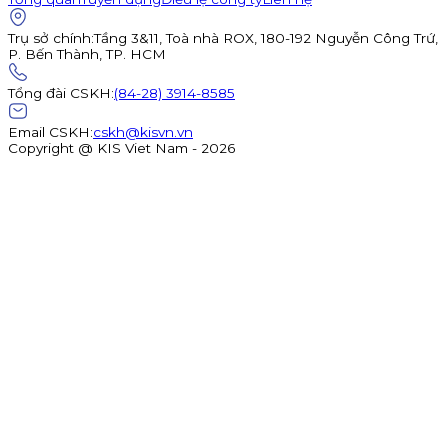
Trụ sở chính
:
Tầng 3&11, Toà nhà ROX, 180-192 Nguyễn Công Trứ,
P. Bến Thành, TP. HCM
Tổng đài CSKH
:
(84-28) 3914-8585
Email CSKH
:
cskh@kisvn.vn
Copyright @ KIS Viet Nam - 2026