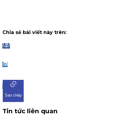
ứng dụng iKIS đã nhận được sự tham gia bùng nổ từ cộng
đồng nhà đầu tư.
Chiến dịch
13 tháng 7, 2026
Chia sẻ bài viết này trên:
Facebook
LinkedIn
Sao chép
Tin tức liên quan
CBTT V/v: Điều chỉnh thông tin chứng quyền có chứng
khoán cơ sở VHM