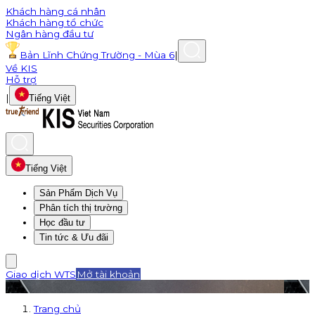
Khách hàng cá nhân
Khách hàng tổ chức
Ngân hàng đầu tư
Bản Lĩnh Chứng Trường - Mùa 6
|
Về KIS
Hỗ trợ
|
Tiếng Việt
Tiếng Việt
Sản Phẩm Dịch Vụ
Phân tích thị trường
Học đầu tư
Tin tức & Ưu đãi
Giao dịch WTS
Mở tài khoản
Trang chủ