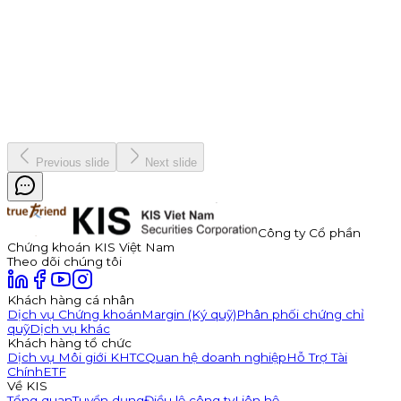
Công ty Cổ phần Thuận Đức (HOSE: TDP) chính thức thông
báo phát hành 350 tỷ đồng trái phiếu ra công chúng mã
TDP262901. Trái phiếu có kỳ hạn 3 năm, lãi suất năm đầu tiên
hấp dẫn lên đến 11,0%/năm, được đảm bảo bằng cổ phiếu TDP
với tỷ lệ bảo đảm tối thiểu 180%.
Kinh doanh
8 tháng 7, 2026
Previous slide
Next slide
Công ty Cổ phần
Chứng khoán KIS Việt Nam
Theo dõi chúng tôi
Khách hàng cá nhân
Dịch vụ Chứng khoán
Margin (Ký quỹ)
Phân phối chứng chỉ
quỹ
Dịch vụ khác
Khách hàng tổ chức
Dịch vụ Môi giới KHTC
Quan hệ doanh nghiệp
Hỗ Trợ Tài
Chính
ETF
Về KIS
Tổng quan
Tuyển dụng
Điều lệ công ty
Liên hệ