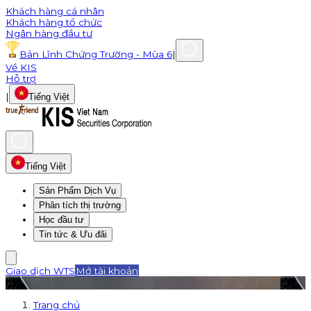
Khách hàng cá nhân
Khách hàng tổ chức
Ngân hàng đầu tư
Bản Lĩnh Chứng Trường - Mùa 6
|
Về KIS
Hỗ trợ
|
Tiếng Việt
Tiếng Việt
Sản Phẩm Dịch Vụ
Phân tích thị trường
Học đầu tư
Tin tức & Ưu đãi
Giao dịch WTS
Mở tài khoản
Trang chủ