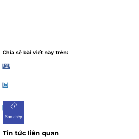
14 tháng 7, 2026
Công bố danh sách Top 10 nhà đầu tư trúng thưởng Vòng 1
"Đọc vị World Cup"
Trải qua những trận cầu đầy kịch tính và b
ngờ tại chặng khởi tranh, chương trình "Đọc Vị World Cup" tr
ứng dụng iKIS đã nhận được sự tham gia bùng nổ từ cộng
đồng nhà đầu tư.
Chiến dịch
13 tháng 7, 2026
Chia sẻ bài viết này trên:
Facebook
LinkedIn
Sao chép
Tin tức liên quan