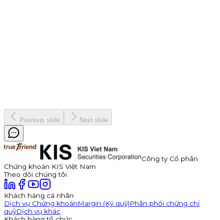
9 tháng 7, 2026
Thông báo Chào bán Trái phiếu TDP – Công Ty Cổ Phần
Thuận Đức
Công ty Cổ phần Thuận Đức (HOSE: TDP) chính thức thông
báo phát hành 350 tỷ đồng trái phiếu ra công chúng mã
TDP262901. Trái phiếu có kỳ hạn 3 năm, lãi suất năm đầu tiên
hấp dẫn lên đến 11,0%/năm, được đảm bảo bằng cổ phiếu TDP
với tỷ lệ bảo đảm tối thiểu 180%.
Kinh doanh
8 tháng 7, 2026
Previous slide
Next slide
Công ty Cổ phần
Chứng khoán KIS Việt Nam
Theo dõi chúng tôi
Khách hàng cá nhân
Dịch vụ Chứng khoán
Margin (Ký quỹ)
Phân phối chứng chỉ
quỹ
Dịch vụ khác
Khách hàng tổ chức