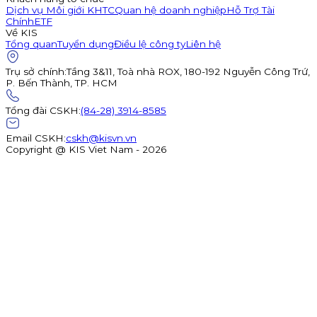
Dịch vụ Môi giới KHTC
Quan hệ doanh nghiệp
Hỗ Trợ Tài
Chính
ETF
Về KIS
Tổng quan
Tuyển dụng
Điều lệ công ty
Liên hệ
Trụ sở chính
:
Tầng 3&11, Toà nhà ROX, 180-192 Nguyễn Công Trứ,
P. Bến Thành, TP. HCM
Tổng đài CSKH
:
(84-28) 3914-8585
Email CSKH
:
cskh@kisvn.vn
Copyright @ KIS Viet Nam - 2026