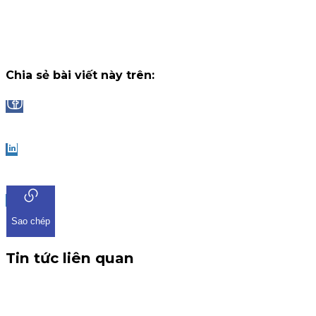
ứng dụng iKIS đã nhận được sự tham gia bùng nổ từ cộng
đồng nhà đầu tư.
Chiến dịch
13 tháng 7, 2026
Chia sẻ bài viết này trên:
Facebook
LinkedIn
Sao chép
Tin tức liên quan
CBTT V/v: Điều chỉnh thông tin chứng quyền có chứng
khoán cơ sở VHM