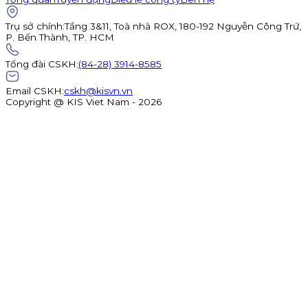
Trụ sở chính
:
Tầng 3&11, Toà nhà ROX, 180-192 Nguyễn Công Trứ,
P. Bến Thành, TP. HCM
Tổng đài CSKH
:
(84-28) 3914-8585
Email CSKH
:
cskh@kisvn.vn
Copyright @ KIS Viet Nam - 2026