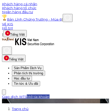
Khách hàng cá nhân
Khách hàng tổ chức
Ngân hàng đầu tư
Bản Lĩnh Chứng Trường - Mùa 6
|
Về KIS
Hỗ trợ
|
Tiếng Việt
Tiếng Việt
Sản Phẩm Dịch Vụ
Phân tích thị trường
Học đầu tư
Tin tức & Ưu đãi
Giao dịch WTS
Mở tài khoản
Trang chủ