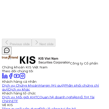
Công ty Cổ phần Thuận Đức (HOSE: TDP) chính thức thông
báo phát hành 350 tỷ đồng trái phiếu ra công chúng mã
TDP262901. Trái phiếu có kỳ hạn 3 năm, lãi suất năm đầu tiên
hấp dẫn lên đến 11,0%/năm, được đảm bảo bằng cổ phiếu TDP
với tỷ lệ bảo đảm tối thiểu 180%.
Kinh doanh
8 tháng 7, 2026
Previous slide
Next slide
Công ty Cổ phần
Chứng khoán KIS Việt Nam
Theo dõi chúng tôi
Khách hàng cá nhân
Dịch vụ Chứng khoán
Margin (Ký quỹ)
Phân phối chứng chỉ
quỹ
Dịch vụ khác
Khách hàng tổ chức
Dịch vụ Môi giới KHTC
Quan hệ doanh nghiệp
Hỗ Trợ Tài
Chính
ETF
Về KIS
Tổng quan
Tuyển dụng
Điều lệ công ty
Liên hệ