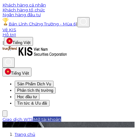
Khách hàng cá nhân
Khách hàng tổ chức
Ngân hàng đầu tư
Bản Lĩnh Chứng Trường - Mùa 6
|
Về KIS
Hỗ trợ
|
Tiếng Việt
Tiếng Việt
Sản Phẩm Dịch Vụ
Phân tích thị trường
Học đầu tư
Tin tức & Ưu đãi
Giao dịch WTS
Mở tài khoản
Trang chủ