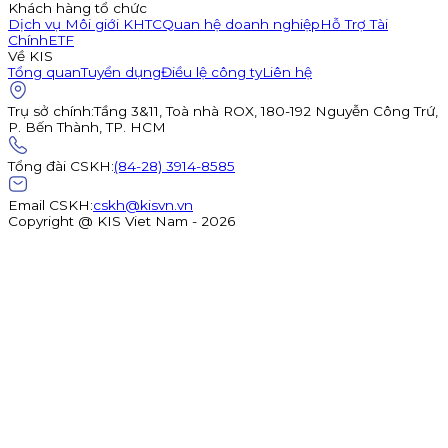
Khách hàng tổ chức
Dịch vụ Môi giới KHTC
Quan hệ doanh nghiệp
Hỗ Trợ Tài
Chính
ETF
Về KIS
Tổng quan
Tuyển dụng
Điều lệ công ty
Liên hệ
Trụ sở chính
:
Tầng 3&11, Toà nhà ROX, 180-192 Nguyễn Công Trứ,
P. Bến Thành, TP. HCM
Tổng đài CSKH
:
(84-28) 3914-8585
Email CSKH
:
cskh@kisvn.vn
Copyright @ KIS Viet Nam - 2026