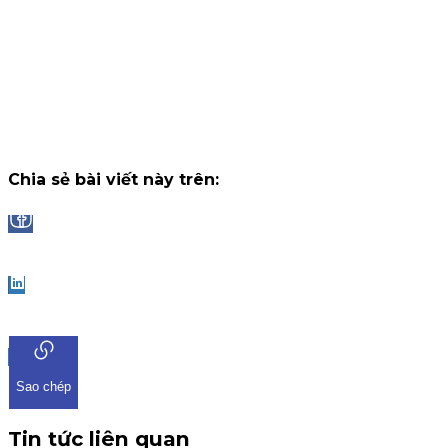
14 tháng 7, 2026
Công bố danh sách Top 10 nhà đầu tư trúng thưởng Vòng 1
"Đọc vị World Cup"
Trải qua những trận cầu đầy kịch tính và b
ngờ tại chặng khởi tranh, chương trình "Đọc Vị World Cup" tr
ứng dụng iKIS đã nhận được sự tham gia bùng nổ từ cộng
đồng nhà đầu tư.
Chiến dịch
13 tháng 7, 2026
Chia sẻ bài viết này trên:
Facebook
LinkedIn
Sao chép
Tin tức liên quan