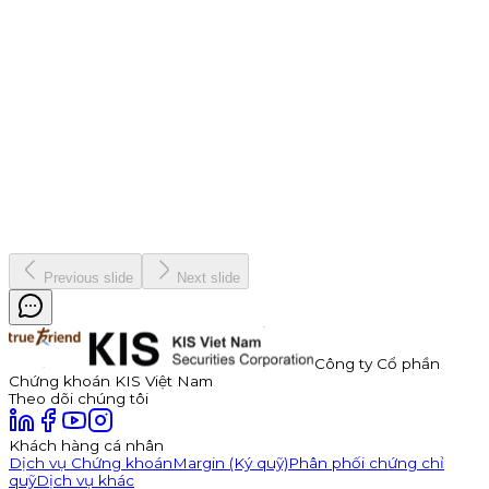
9 tháng 7, 2026
Thông báo Chào bán Trái phiếu TDP – Công Ty Cổ Phần
Thuận Đức
Công ty Cổ phần Thuận Đức (HOSE: TDP) chính thức thông
báo phát hành 350 tỷ đồng trái phiếu ra công chúng mã
TDP262901. Trái phiếu có kỳ hạn 3 năm, lãi suất năm đầu tiên
hấp dẫn lên đến 11,0%/năm, được đảm bảo bằng cổ phiếu TDP
với tỷ lệ bảo đảm tối thiểu 180%.
Kinh doanh
8 tháng 7, 2026
Previous slide
Next slide
Công ty Cổ phần
Chứng khoán KIS Việt Nam
Theo dõi chúng tôi
Khách hàng cá nhân
Dịch vụ Chứng khoán
Margin (Ký quỹ)
Phân phối chứng chỉ
quỹ
Dịch vụ khác