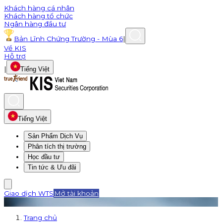
Khách hàng cá nhân
Khách hàng tổ chức
Ngân hàng đầu tư
Bản Lĩnh Chứng Trường - Mùa 6
|
Về KIS
Hỗ trợ
|
Tiếng Việt
Tiếng Việt
Sản Phẩm Dịch Vụ
Phân tích thị trường
Học đầu tư
Tin tức & Ưu đãi
Giao dịch WTS
Mở tài khoản
Trang chủ