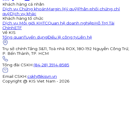
Khách hàng cá nhân
Dịch vụ Chứng khoán
Margin (Ký quỹ)
Phân phối chứng chỉ
quỹ
Dịch vụ khác
Khách hàng tổ chức
Dịch vụ Môi giới KHTC
Quan hệ doanh nghiệp
Hỗ Trợ Tài
Chính
ETF
Về KIS
Tổng quan
Tuyển dụng
Điều lệ công ty
Liên hệ
Trụ sở chính
:
Tầng 3&11, Toà nhà ROX, 180-192 Nguyễn Công Trứ,
P. Bến Thành, TP. HCM
Tổng đài CSKH
:
(84-28) 3914-8585
Email CSKH
:
cskh@kisvn.vn
Copyright @ KIS Viet Nam - 2026