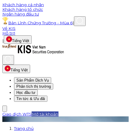
Khách hàng cá nhân
Khách hàng tổ chức
Ngân hàng đầu tư
Bản Lĩnh Chứng Trường - Mùa 6
|
Về KIS
Hỗ trợ
|
Tiếng Việt
Tiếng Việt
Sản Phẩm Dịch Vụ
Phân tích thị trường
Học đầu tư
Tin tức & Ưu đãi
Giao dịch WTS
Mở tài khoản
Trang chủ