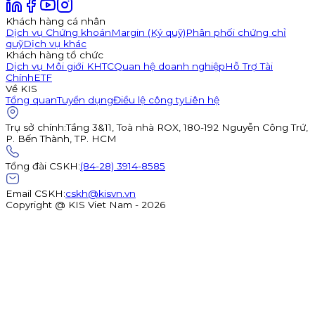
Khách hàng cá nhân
Dịch vụ Chứng khoán
Margin (Ký quỹ)
Phân phối chứng chỉ
quỹ
Dịch vụ khác
Khách hàng tổ chức
Dịch vụ Môi giới KHTC
Quan hệ doanh nghiệp
Hỗ Trợ Tài
Chính
ETF
Về KIS
Tổng quan
Tuyển dụng
Điều lệ công ty
Liên hệ
Trụ sở chính
:
Tầng 3&11, Toà nhà ROX, 180-192 Nguyễn Công Trứ,
P. Bến Thành, TP. HCM
Tổng đài CSKH
:
(84-28) 3914-8585
Email CSKH
:
cskh@kisvn.vn
Copyright @ KIS Viet Nam - 2026