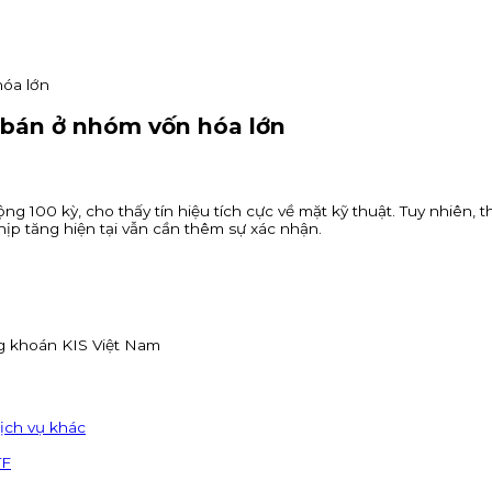
hóa lớn
c bán ở nhóm vốn hóa lớn
ộng 100 kỳ, cho thấy tín hiệu tích cực về mặt kỹ thuật. Tuy nhiên
hịp tăng hiện tại vẫn cần thêm sự xác nhận.
g khoán KIS Việt Nam
ịch vụ khác
TF