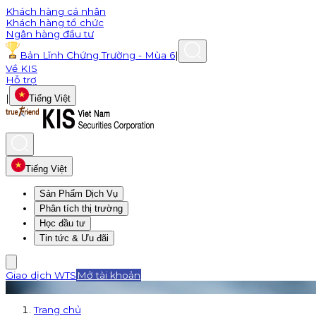
Khách hàng cá nhân
Khách hàng tổ chức
Ngân hàng đầu tư
Bản Lĩnh Chứng Trường - Mùa 6
|
Về KIS
Hỗ trợ
|
Tiếng Việt
Tiếng Việt
Sản Phẩm Dịch Vụ
Phân tích thị trường
Học đầu tư
Tin tức & Ưu đãi
Giao dịch WTS
Mở tài khoản
Trang chủ