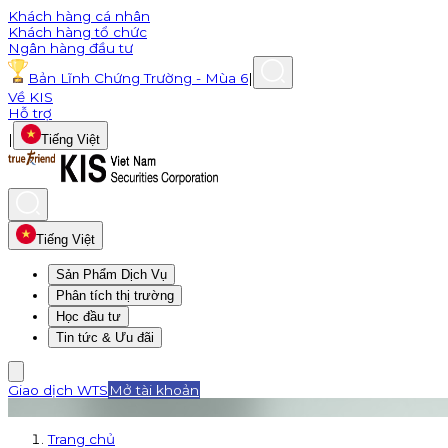
Khách hàng cá nhân
Khách hàng tổ chức
Ngân hàng đầu tư
Bản Lĩnh Chứng Trường - Mùa 6
|
Về KIS
Hỗ trợ
|
Tiếng Việt
Tiếng Việt
Sản Phẩm Dịch Vụ
Phân tích thị trường
Học đầu tư
Tin tức & Ưu đãi
Giao dịch WTS
Mở tài khoản
Trang chủ