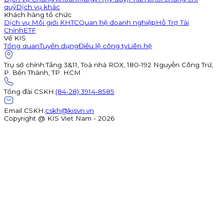
quỹ
Dịch vụ khác
Khách hàng tổ chức
Dịch vụ Môi giới KHTC
Quan hệ doanh nghiệp
Hỗ Trợ Tài
Chính
ETF
Về KIS
Tổng quan
Tuyển dụng
Điều lệ công ty
Liên hệ
Trụ sở chính
:
Tầng 3&11, Toà nhà ROX, 180-192 Nguyễn Công Trứ,
P. Bến Thành, TP. HCM
Tổng đài CSKH
:
(84-28) 3914-8585
Email CSKH
:
cskh@kisvn.vn
Copyright @ KIS Viet Nam - 2026