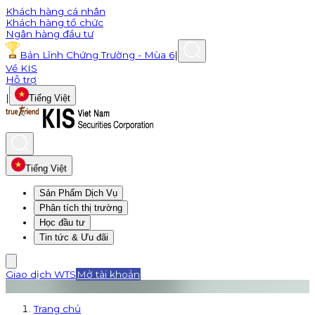
Khách hàng cá nhân
Khách hàng tổ chức
Ngân hàng đầu tư
Bản Lĩnh Chứng Trường - Mùa 6
|
Về KIS
Hỗ trợ
|
Tiếng Việt
Tiếng Việt
Sản Phẩm Dịch Vụ
Phân tích thị trường
Học đầu tư
Tin tức & Ưu đãi
Giao dịch WTS
Mở tài khoản
Trang chủ