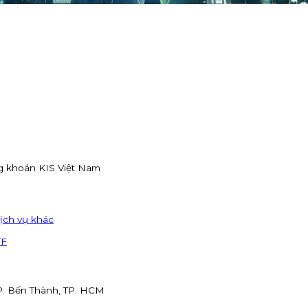
g khoán KIS Việt Nam
ịch vụ khác
TF
 P. Bến Thành, TP. HCM