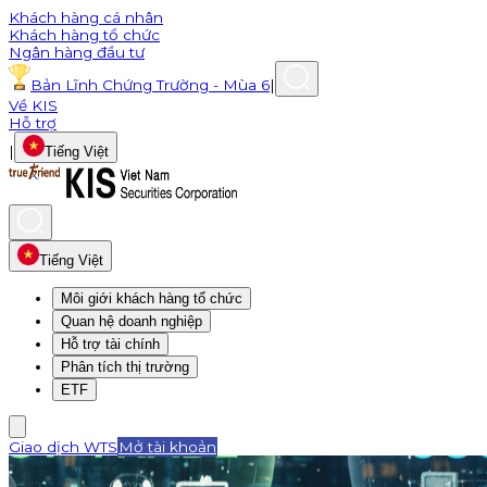
Khách hàng cá nhân
Khách hàng tổ chức
Ngân hàng đầu tư
Bản Lĩnh Chứng Trường - Mùa 6
|
Về KIS
Hỗ trợ
|
Tiếng Việt
Tiếng Việt
Môi giới khách hàng tổ chức
Quan hệ doanh nghiệp
Hỗ trợ tài chính
Phân tích thị trường
ETF
Giao dịch WTS
Mở tài khoản