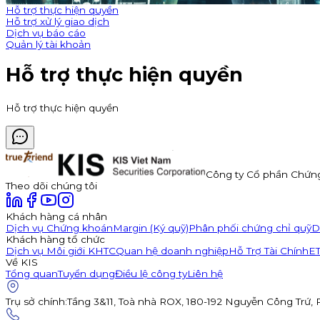
Hỗ trợ thực hiện quyền
Hỗ trợ xử lý giao dịch
Dịch vụ báo cáo
Quản lý tài khoản
Hỗ trợ thực hiện quyền
Hỗ trợ thực hiện quyền
Công ty Cổ phần Chứn
Theo dõi chúng tôi
Khách hàng cá nhân
Dịch vụ Chứng khoán
Margin (Ký quỹ)
Phân phối chứng chỉ quỹ
D
Khách hàng tổ chức
Dịch vụ Môi giới KHTC
Quan hệ doanh nghiệp
Hỗ Trợ Tài Chính
E
Về KIS
Tổng quan
Tuyển dụng
Điều lệ công ty
Liên hệ
Trụ sở chính
:
Tầng 3&11, Toà nhà ROX, 180-192 Nguyễn Công Trứ,