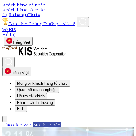
Khách hàng cá nhân
Khách hàng tổ chức
Ngân hàng đầu tư
Bản Lĩnh Chứng Trường - Mùa 6
|
Về KIS
Hỗ trợ
|
Tiếng Việt
Tiếng Việt
Môi giới khách hàng tổ chức
Quan hệ doanh nghiệp
Hỗ trợ tài chính
Phân tích thị trường
ETF
Giao dịch WTS
Mở tài khoản