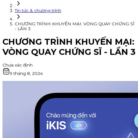
Tin tức & chương trình
CHƯƠNG TRÌNH KHUYẾN MẠI: VÒNG QUAY CHỨNG SĨ
- LẦN 3
CHƯƠNG TRÌNH KHUYẾN MẠI:
VÒNG QUAY CHỨNG SĨ - LẦN 3
Chưa xác định
9 tháng 8, 2024