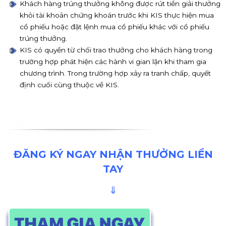
Khách hàng trúng thưởng không được rút tiền giải thưởng
khỏi tài khoản chứng khoán trước khi KIS thực hiện mua
cổ phiếu hoặc đặt lệnh mua cổ phiếu khác với cổ phiếu
trúng thưởng.
KIS có quyền từ chối trao thưởng cho khách hàng trong
trường hợp phát hiện các hành vi gian lận khi tham gia
chương trình. Trong trường hợp xảy ra tranh chấp, quyết
định cuối cùng thuộc về KIS.
ĐĂNG KÝ NGAY NHẬN THƯỞNG LIỀN
TAY
⇓