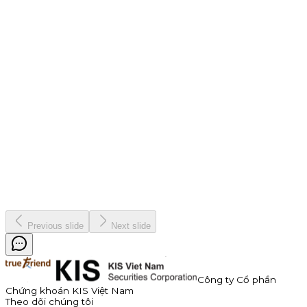
bộ tính năng siêu khủng giúp bạn bứt phá bảng xếp hạng và
lật đổ ngôi vương dễ dàng hơn. Chơi lớn hơn, quà đậm hơn!
Chiến dịch
9 tháng 7, 2026
Thông báo Chào bán Trái phiếu TDP – Công Ty Cổ Phần
Thuận Đức
Công ty Cổ phần Thuận Đức (HOSE: TDP) chính thức thông
báo phát hành 350 tỷ đồng trái phiếu ra công chúng mã
TDP262901. Trái phiếu có kỳ hạn 3 năm, lãi suất năm đầu tiên
hấp dẫn lên đến 11,0%/năm, được đảm bảo bằng cổ phiếu TDP
với tỷ lệ bảo đảm tối thiểu 180%.
Kinh doanh
8 tháng 7, 2026
Previous slide
Next slide
Công ty Cổ phần
Chứng khoán KIS Việt Nam
Theo dõi chúng tôi