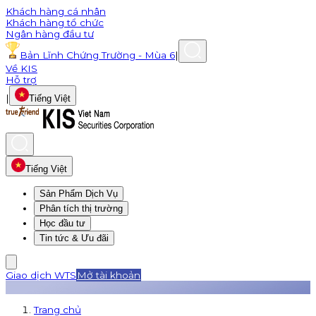
Khách hàng cá nhân
Khách hàng tổ chức
Ngân hàng đầu tư
Bản Lĩnh Chứng Trường - Mùa 6
|
Về KIS
Hỗ trợ
|
Tiếng Việt
Tiếng Việt
Sản Phẩm Dịch Vụ
Phân tích thị trường
Học đầu tư
Tin tức & Ưu đãi
Giao dịch WTS
Mở tài khoản
Trang chủ