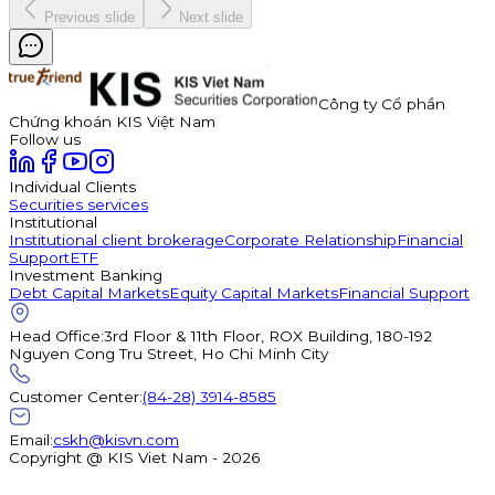
Previous slide
Next slide
Công ty Cổ phần
Chứng khoán KIS Việt Nam
Follow us
Individual Clients
Securities services
Institutional
Institutional client brokerage
Corporate Relationship
Financial
Support
ETF
Investment Banking
Debt Capital Markets
Equity Capital Markets
Financial Support
Head Office
:
3rd Floor & 11th Floor, ROX Building, 180-192
Nguyen Cong Tru Street, Ho Chi Minh City
Customer Center
:
(84-28) 3914-8585
Email
:
cskh@kisvn.com
Copyright @ KIS Viet Nam - 2026