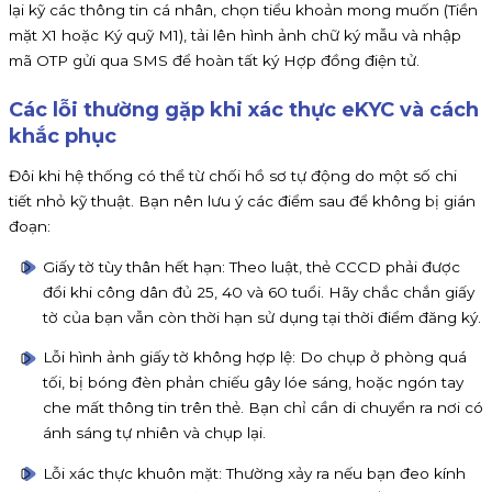
lại kỹ các thông tin cá nhân, chọn tiểu khoản mong muốn (Tiền
mặt X1 hoặc Ký quỹ M1), tải lên hình ảnh chữ ký mẫu và nhập
mã OTP gửi qua SMS để hoàn tất ký Hợp đồng điện tử.
Các lỗi thường gặp khi xác thực eKYC và cách
khắc phục
Đôi khi hệ thống có thể từ chối hồ sơ tự động do một số chi
tiết nhỏ kỹ thuật. Bạn nên lưu ý các điểm sau để không bị gián
đoạn:
Giấy tờ tùy thân hết hạn: Theo luật, thẻ CCCD phải được
đổi khi công dân đủ 25, 40 và 60 tuổi. Hãy chắc chắn giấy
tờ của bạn vẫn còn thời hạn sử dụng tại thời điểm đăng ký.
Lỗi hình ảnh giấy tờ không hợp lệ: Do chụp ở phòng quá
tối, bị bóng đèn phản chiếu gây lóe sáng, hoặc ngón tay
che mất thông tin trên thẻ. Bạn chỉ cần di chuyển ra nơi có
ánh sáng tự nhiên và chụp lại.
Lỗi xác thực khuôn mặt: Thường xảy ra nếu bạn đeo kính