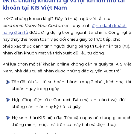
eKYC chứng khoán là gì và lợi ích khi mở tài
khoản tại KIS Việt Nam
eKYC chứng khoán là gì? Đây là thuật ngữ viết tắt của
electronic Know Your Customer
– quy trình
định danh khách
hàng điện tử
được ứng dụng trong ngành tài chính. Công nghệ
này thay thế hoàn toàn việc đối chiếu giấy tờ trực tiếp, cho
phép xác thực danh tính người dùng bằng trí tuệ nhân tạo (AI),
nhận diện khuôn mặt và trích xuất dữ liệu tự động.
Khi lựa chọn mở tài khoản online không cần ra quầy tại KIS Việt
Nam, nhà đầu tư sẽ nhận được những đặc quyền vượt trội:
Tốc độ tối ưu: Hồ sơ hoàn thành trong 3 phút, kích hoạt tài
khoản ngay trong ngày.
Hợp đồng điện tử e-Contract: Bảo mật an toàn tuyệt đối,
không cần in ấn hay ký hồ sơ giấy.
Hệ sinh thái iKIS hiện đại: Tiếp cận ngay nền tảng giao dịch
thông minh, mượt mà trên cả máy tính và điện thoại.