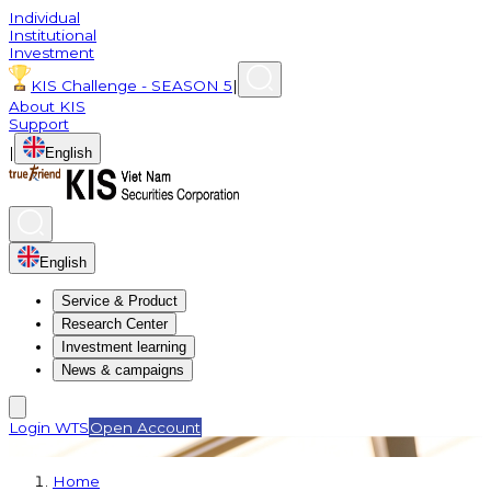
Individual
Institutional
Investment
KIS Challenge - SEASON 5
|
About KIS
Support
|
English
English
Service & Product
Research Center
Investment learning
News & campaigns
Login WTS
Open Account
Home