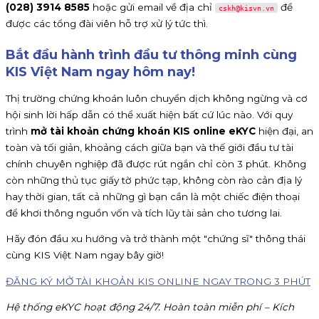
(028) 3914 8585
hoặc gửi email về địa chỉ
để
cskh@kisvn.vn
được các tổng đài viên hỗ trợ xử lý tức thì.
Bắt đầu hành trình đầu tư thông minh cùng
KIS Việt Nam ngay hôm nay!
Thị trường chứng khoán luôn chuyển dịch không ngừng và cơ
hội sinh lời hấp dẫn có thể xuất hiện bất cứ lúc nào. Với quy
trình
mở tài khoản chứng khoán KIS online eKYC
hiện đại, an
toàn và tối giản, khoảng cách giữa bạn và thế giới đầu tư tài
chính chuyên nghiệp đã được rút ngắn chỉ còn 3 phút. Không
còn những thủ tục giấy tờ phức tạp, không còn rào cản địa lý
hay thời gian, tất cả những gì bạn cần là một chiếc điện thoại
để khơi thông nguồn vốn và tích lũy tài sản cho tương lai.
Hãy đón đầu xu hướng và trở thành một "chứng sĩ" thông thái
cùng KIS Việt Nam ngay bây giờ!
ĐĂNG KÝ MỞ TÀI KHOẢN KIS ONLINE NGAY TRONG 3 PHÚT
Hệ thống eKYC hoạt động 24/7. Hoàn toàn miễn phí – Kích