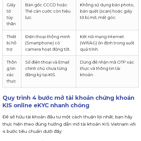
Giấy
Bản gốc CCCD hoặc
Không sử dụng bản photo,
tờ
Thẻ căn cước còn hiệu
bản quét (scan) hoặc giấy
tùy
lực.
tờ bị mờ, mất góc.
thân
Thiết
Điện thoại thông minh
Kết nối mạng Internet
bị hỗ
(Smartphone) có
(Wifi/4G) ổn định trong suốt
trợ
camera hoạt động tốt.
quá trình.
Thôn
Số điện thoại và Email
Dùng để nhận mã OTP xác
g tin
chính chủ chưa từng
thực và thông tin tài
xác
đăng ký tại KIS.
khoản.
thực
Quy trình 4 bước mở tài khoản chứng khoán
KIS online eKYC nhanh chóng
Để sở hữu tài khoản đầu tư một cách thuận lợi nhất, bạn hãy
thực hiện theo đúng hướng dẫn mở tài khoản KIS Vietnam với
4 bước tiêu chuẩn dưới đây: