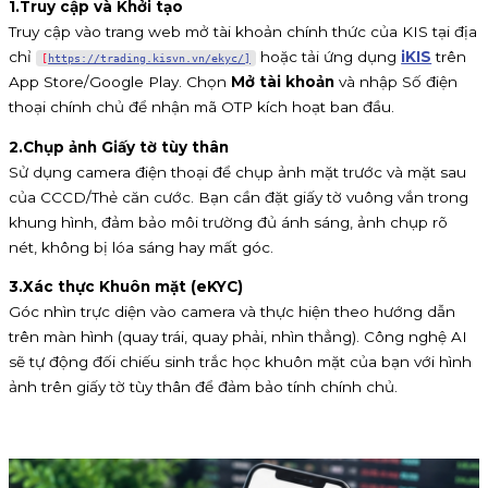
1.
Truy cập và Khởi tạo
Truy cập vào trang web mở tài khoản chính thức của KIS tại địa
chỉ
hoặc tải ứng dụng
iKIS
trên
[
https://trading.kisvn.vn/ekyc/]
App Store/Google Play. Chọn
Mở tài khoản
và nhập Số điện
thoại chính chủ để nhận mã OTP kích hoạt ban đầu.
2.
Chụp ảnh Giấy tờ tùy thân
Sử dụng camera điện thoại để chụp ảnh mặt trước và mặt sau
của CCCD/Thẻ căn cước. Bạn cần đặt giấy tờ vuông vắn trong
khung hình, đảm bảo môi trường đủ ánh sáng, ảnh chụp rõ
nét, không bị lóa sáng hay mất góc.
3.
Xác thực Khuôn mặt (eKYC)
Góc nhìn trực diện vào camera và thực hiện theo hướng dẫn
trên màn hình (quay trái, quay phải, nhìn thẳng). Công nghệ AI
sẽ tự động đối chiếu sinh trắc học khuôn mặt của bạn với hình
ảnh trên giấy tờ tùy thân để đảm bảo tính chính chủ.