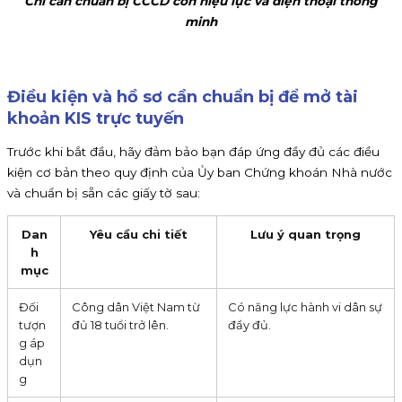
Chỉ cần chuẩn bị CCCD còn hiệu lực và điện thoại thông
minh
Điều kiện và hồ sơ cần chuẩn bị để mở tài
khoản KIS trực tuyến
Trước khi bắt đầu, hãy đảm bảo bạn đáp ứng đầy đủ các điều
kiện cơ bản theo quy định của Ủy ban Chứng khoán Nhà nước
và chuẩn bị sẵn các giấy tờ sau:
Dan
Yêu cầu chi tiết
Lưu ý quan trọng
h
mục
Đối
Công dân Việt Nam từ
Có năng lực hành vi dân sự
tượn
đủ 18 tuổi trở lên.
đầy đủ.
g áp
dụn
g