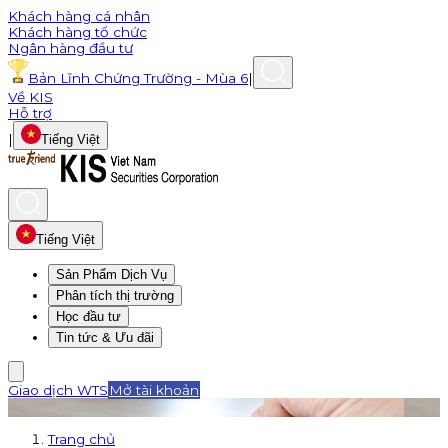
Khách hàng cá nhân
Khách hàng tổ chức
Ngân hàng đầu tư
Bản Lĩnh Chứng Trường - Mùa 6
|
Về KIS
Hỗ trợ
|
Tiếng Việt
Tiếng Việt
Sản Phẩm Dịch Vụ
Phân tích thị trường
Học đầu tư
Tin tức & Ưu đãi
Giao dịch WTS
Mở tài khoản
Trang chủ