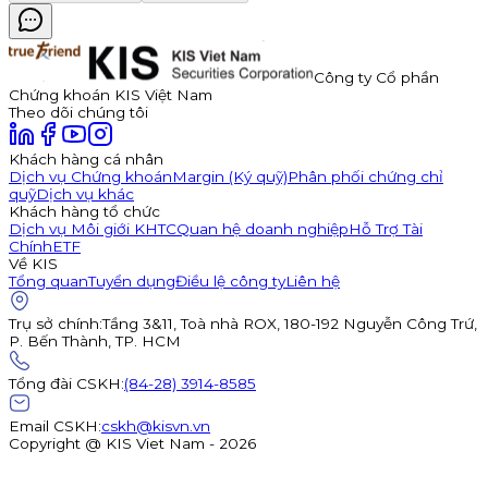
Công ty Cổ phần
Chứng khoán KIS Việt Nam
Theo dõi chúng tôi
Khách hàng cá nhân
Dịch vụ Chứng khoán
Margin (Ký quỹ)
Phân phối chứng chỉ
quỹ
Dịch vụ khác
Khách hàng tổ chức
Dịch vụ Môi giới KHTC
Quan hệ doanh nghiệp
Hỗ Trợ Tài
Chính
ETF
Về KIS
Tổng quan
Tuyển dụng
Điều lệ công ty
Liên hệ
Trụ sở chính
:
Tầng 3&11, Toà nhà ROX, 180-192 Nguyễn Công Trứ,
P. Bến Thành, TP. HCM
Tổng đài CSKH
:
(84-28) 3914-8585
Email CSKH
:
cskh@kisvn.vn
Copyright @ KIS Viet Nam - 2026