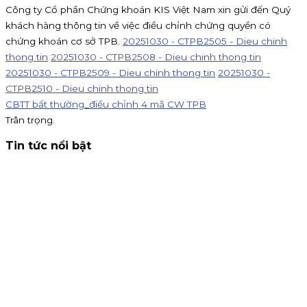
Công ty Cổ phần Chứng khoán KIS Việt Nam xin gửi đến Quý
khách hàng thông tin về việc điều chỉnh chứng quyền có
chứng khoán cơ sở TPB.
20251030 - CTPB2505 - Dieu chinh
thong tin
20251030 - CTPB2508 - Dieu chinh thong tin
20251030 - CTPB2509 - Dieu chinh thong tin
20251030 -
CTPB2510 - Dieu chinh thong tin
CBTT bất thường_điều chỉnh 4 mã CW TPB
Trân trọng.
Tin tức nổi bật
Thông báo nhận đăng ký tham gia mua IPO Đất Việt VAC
(DVV)
KIS Việt Nam là tổ chức nhận đăng ký tham gia mua cổ
phiếu IPO DatVietVAC. Giá chào bán 54.800 đồng/cổ phiếu,
nhận đăng ký đến 16h00 ngày 07/09/2026.
Kinh doanh
4 tháng 8, 2026
Chứng khoán KIS tuyển cộng tác viên toàn quốc hoa hồng
80%
KIS tuyển CTV remote toàn quốc: giới thiệu khách mở tà
khoản, nhận hoa hồng đến 80% phí giao dịch, thưởng
100K/khách và 15% khi giới thiệu CTV. Đăng ký ngay!
Chiến dịch
30 tháng 7, 2026