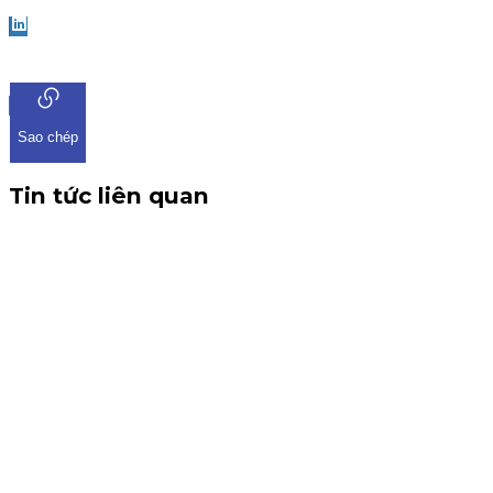
LinkedIn
Sao chép
Tin tức liên quan
CBTT V/v: Điều chỉnh thông tin chứng quyền có chứng
khoán cơ sở VHM
THÔNG BÁO CBTT V/v: Điều chỉnh thông tin chứng quyền có
chứng khoán cơ sở VHM Kính gửi: Quý khách hàng, Công ty
Cổ phần Chứng khoán KIS Việt Nam xin gửi đến Quý khách
hàng thông tin về việc điều chỉnh chứng quyền có chứng
khoán cơ sở VHM. Trân trọng.
Chứng quyền
6 tháng 8, 2026