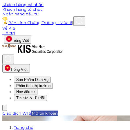
Khách hàng cá nhân
Khách hàng tổ chức
Ngân hàng đầu tư
Bản Lĩnh Chứng Trường - Mùa 6
|
Về KIS
Hỗ trợ
|
Tiếng Việt
Tiếng Việt
Sản Phẩm Dịch Vụ
Phân tích thị trường
Học đầu tư
Tin tức & Ưu đãi
Giao dịch WTS
Mở tài khoản
Trang chủ