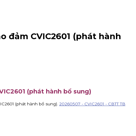
ảo đảm CVIC2601 (phát hành
VIC2601 (phát hành bổ sung)
C2601 (phát hành bổ sung).
20260507 - CVIC2601 - CBTT TB
IPO DatVietVAC. Giá chào bán 54.800 đồng/cổ phiếu, nhận đăng k