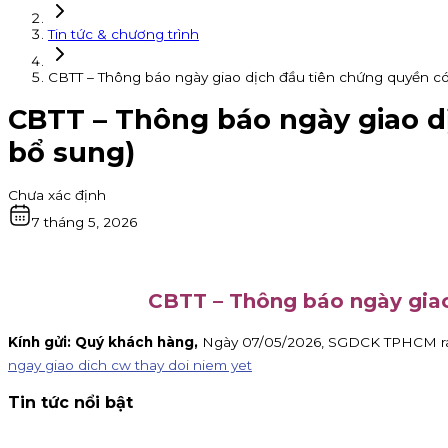
Tin tức & chương trình
CBTT – Thông báo ngày giao dịch đầu tiên chứng quyền c
CBTT – Thông báo ngày giao d
bổ sung)
Chưa xác định
7 tháng 5, 2026
CBTT – Thông báo ngày giao
Kính gửi: Quý khách hàng,
Ngày 07/05/2026, SGDCK TPHCM ra T
ngay giao dich cw thay doi niem yet
Tin tức nổi bật
Thông báo nhận đăng ký tham gia mua IPO Đất Việt VAC (D