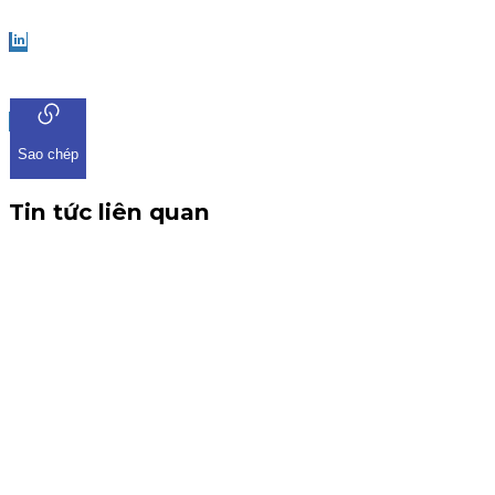
Facebook
LinkedIn
Sao chép
Tin tức liên quan
CBTT V/v: Điều chỉnh thông tin chứng quyền có chứng kho
THÔNG BÁO CBTT V/v: Điều chỉnh thông tin chứng quyền có ch
tin về việc điều chỉnh chứng quyền có chứng khoán cơ sở VHM. 
Chứng quyền
6 tháng 8, 2026
Thông báo nhận đăng ký tham gia mua IPO Đất Việt VAC (D
KIS Việt Nam là tổ chức nhận đăng ký tham gia mua cổ phiếu I