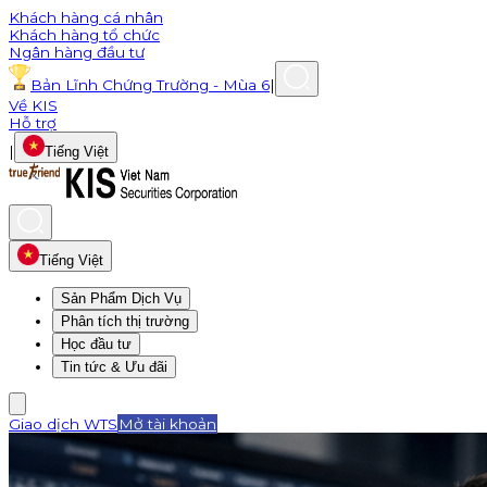
Khách hàng cá nhân
Khách hàng tổ chức
Ngân hàng đầu tư
Bản Lĩnh Chứng Trường - Mùa 6
|
Về KIS
Hỗ trợ
|
Tiếng Việt
Tiếng Việt
Sản Phẩm Dịch Vụ
Phân tích thị trường
Học đầu tư
Tin tức & Ưu đãi
Giao dịch WTS
Mở tài khoản