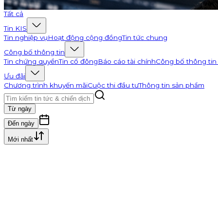
Đi tới K-Channel
Tất cả
Tin KIS
Tin nghiệp vụ
Hoạt động cộng đồng
Tin tức chung
Công bố thông tin
Tin chứng quyền
Tin cổ đông
Báo cáo tài chính
Công bố thông tin
Ưu đãi
Chương trình khuyến mãi
Cuộc thi đầu tư
Thông tin sản phẩm
Từ ngày
Đến ngày
Mới nhất