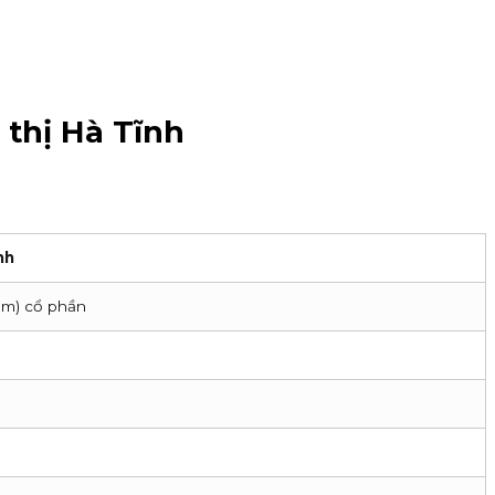
 thị Hà Tĩnh
nh
ăm) cổ phần