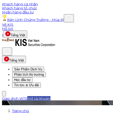
Khách hàng cá nhân
Khách hàng tổ chức
Ngân hàng đầu tư
Bản Lĩnh Chứng Trường - Mùa 6
|
Về KIS
Hỗ trợ
|
Tiếng Việt
Tiếng Việt
Sản Phẩm Dịch Vụ
Phân tích thị trường
Học đầu tư
Tin tức & Ưu đãi
Giao dịch WTS
Mở tài khoản
Trang chủ