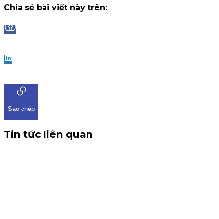
Chia sẻ bài viết này trên:
Facebook
LinkedIn
Sao chép
Tin tức liên quan
CBTT V/v: Điều chỉnh thông tin chứng quyền có chứng kho
THÔNG BÁO CBTT V/v: Điều chỉnh thông tin chứng quyền có ch
tin về việc điều chỉnh chứng quyền có chứng khoán cơ sở VHM. 
Chứng quyền