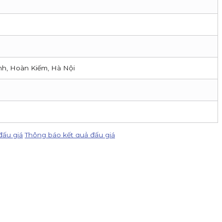
nh, Hoàn Kiếm, Hà Nội
đấu giá
Thông báo kết quả đấu giá
IPO DatVietVAC. Giá chào bán 54.800 đồng/cổ phiếu, nhận đăng k
ản, nhận hoa hồng đến 80% phí giao dịch, thưởng 100K/khách và