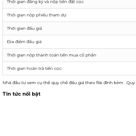
Thời gian đăng ký và nộp tiền đặt cọc
Thời gian nộp phiếu tham dự
Thời gian đấu giá
Địa điểm đấu giá
Thời gian nộp thanh toán tiền mua cổ phần
Thời gian hoàn trả tiền cọc
Nhà đầu tư xem cụ thể quy chế đấu giá theo file đính kèm: Quy 
Tin tức nổi bật
Thông báo nhận đăng ký tham gia mua IPO Đất Việt VAC (D
đến 16h00 ngày 07/09/2026.
Kinh doanh
4 tháng 8, 2026
Chứng khoán KIS tuyển cộng tác viên toàn quốc hoa hồng
15% khi giới thiệu CTV. Đăng ký ngay!