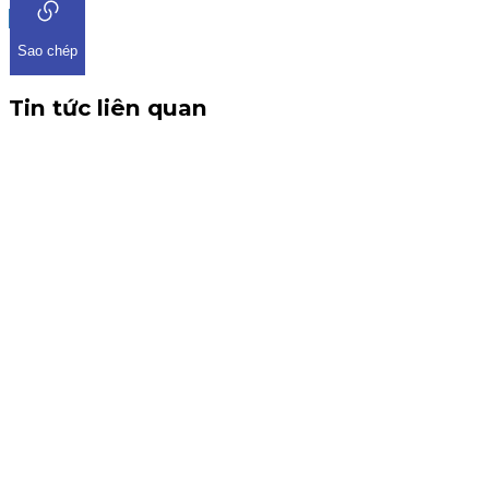
Sao chép
Tin tức liên quan
CBTT V/v: Điều chỉnh thông tin chứng quyền có chứng kho
THÔNG BÁO CBTT V/v: Điều chỉnh thông tin chứng quyền có ch
tin về việc điều chỉnh chứng quyền có chứng khoán cơ sở VHM. 
Chứng quyền
6 tháng 8, 2026
Thông báo nhận đăng ký tham gia mua IPO Đất Việt VAC (D
KIS Việt Nam là tổ chức nhận đăng ký tham gia mua cổ phiếu I
Kinh doanh
4 tháng 8, 2026