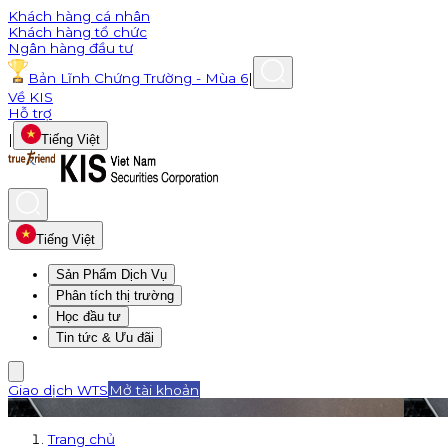
Khách hàng cá nhân
Khách hàng tổ chức
Ngân hàng đầu tư
Bản Lĩnh Chứng Trường - Mùa 6
|
Về KIS
Hỗ trợ
|
Tiếng Việt
Tiếng Việt
Sản Phẩm Dịch Vụ
Phân tích thị trường
Học đầu tư
Tin tức & Ưu đãi
Giao dịch WTS
Mở tài khoản
Trang chủ