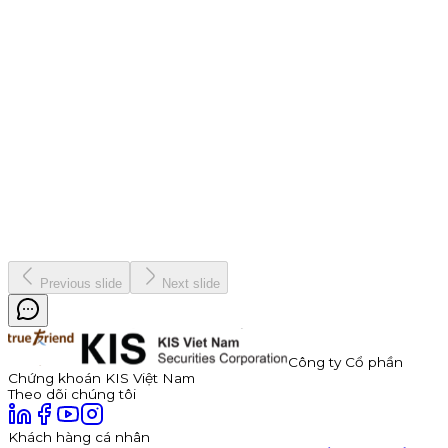
Chiến dịch
9 tháng 7, 2026
Thông báo Chào bán Trái phiếu TDP – Công Ty Cổ Phần
Thuận Đức
Công ty Cổ phần Thuận Đức (HOSE: TDP) chính thức thông
báo phát hành 350 tỷ đồng trái phiếu ra công chúng mã
TDP262901. Trái phiếu có kỳ hạn 3 năm, lãi suất năm đầu tiên
hấp dẫn lên đến 11,0%/năm, được đảm bảo bằng cổ phiếu TDP
với tỷ lệ bảo đảm tối thiểu 180%.
Kinh doanh
8 tháng 7, 2026
Previous slide
Next slide
Công ty Cổ phần
Chứng khoán KIS Việt Nam
Theo dõi chúng tôi
Khách hàng cá nhân