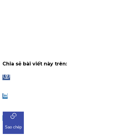
tháng, nhận thưởng tối đa lên đến 2.000.000 VNĐ/tháng.
Chiến dịch
14 tháng 7, 2026
Công bố danh sách Top 10 nhà đầu tư trúng thưởng Vòng 1
"Đọc vị World Cup"
Trải qua những trận cầu đầy kịch tính và b
ngờ tại chặng khởi tranh, chương trình "Đọc Vị World Cup" tr
ứng dụng iKIS đã nhận được sự tham gia bùng nổ từ cộng
đồng nhà đầu tư.
Chiến dịch
13 tháng 7, 2026
Chia sẻ bài viết này trên:
Facebook
LinkedIn
Sao chép