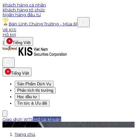
Khách hàng cá nhân
Khách hàng tổ chức
Ngân hàng đầu tư
Bản Lĩnh Chứng Trường - Mùa 6
|
Về KIS
Hỗ trợ
|
Tiếng Việt
Tiếng Việt
Sản Phẩm Dịch Vụ
Phân tích thị trường
Học đầu tư
Tin tức & Ưu đãi
Giao dịch WTS
Mở tài khoản
Trang chủ