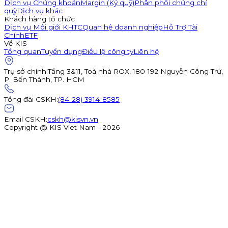
Dịch vụ Chứng khoán
Margin (Ký quỹ)
Phân phối chứng chỉ
quỹ
Dịch vụ khác
Khách hàng tổ chức
Dịch vụ Môi giới KHTC
Quan hệ doanh nghiệp
Hỗ Trợ Tài
Chính
ETF
Về KIS
Tổng quan
Tuyển dụng
Điều lệ công ty
Liên hệ
Trụ sở chính
:
Tầng 3&11, Toà nhà ROX, 180-192 Nguyễn Công Trứ,
P. Bến Thành, TP. HCM
Tổng đài CSKH
:
(84-28) 3914-8585
Email CSKH
:
cskh@kisvn.vn
Copyright @ KIS Viet Nam - 2026