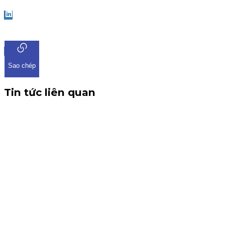
LinkedIn
Sao chép
Tin tức liên quan
CBTT V/v: Điều chỉnh thông tin chứng quyền có chứng
khoán cơ sở VHM
THÔNG BÁO CBTT V/v: Điều chỉnh thông tin chứng quyền có
chứng khoán cơ sở VHM Kính gửi: Quý khách hàng, Công ty
Cổ phần Chứng khoán KIS Việt Nam xin gửi đến Quý khách
hàng thông tin về việc điều chỉnh chứng quyền có chứng
khoán cơ sở VHM. Trân trọng.
Chứng quyền
6 tháng 8, 2026