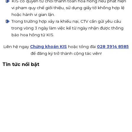
KIS có quyền từ chối thanh toán hoa hồng nếu phát hiện
vi phạm quy chế giới thiệu, sử dụng giấy tờ không hợp lệ
hoặc hành vi gian lận.
Trong trường hợp xảy ra khiếu nại, CTV cần gửi yêu cầu
trong vòng 3 ngày làm việc kể từ ngày nhận được thông
báo hoa hồng từ KIS.
Liên hệ ngay
Chứng khoán KIS
hoặc tổng đài
028 3914 8585
để đăng ký trở thành cộng tác viên!
Tin tức nổi bật
Thông báo nhận đăng ký tham gia mua IPO Đất Việt VAC
(DVV)
KIS Việt Nam là tổ chức nhận đăng ký tham gia mua cổ
phiếu IPO DatVietVAC. Giá chào bán 54.800 đồng/cổ phiếu,
nhận đăng ký đến 16h00 ngày 07/09/2026.
Kinh doanh
4 tháng 8, 2026
Chứng khoán KIS tuyển cộng tác viên toàn quốc hoa hồng
80%
KIS tuyển CTV remote toàn quốc: giới thiệu khách mở tà
khoản, nhận hoa hồng đến 80% phí giao dịch, thưởng
100K/khách và 15% khi giới thiệu CTV. Đăng ký ngay!
Chiến dịch