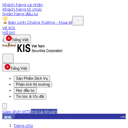
Khách hàng cá nhân
Khách hàng tổ chức
Ngân hàng đầu tư
Bản Lĩnh Chứng Trường - Mùa 6
|
Về KIS
Hỗ trợ
|
Tiếng Việt
Tiếng Việt
Sản Phẩm Dịch Vụ
Phân tích thị trường
Học đầu tư
Tin tức & Ưu đãi
Giao dịch WTS
Mở tài khoản
Trang chủ