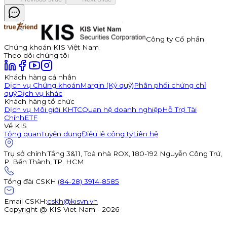
Công ty Cổ phần
Chứng khoán KIS Việt Nam
Theo dõi chúng tôi
Khách hàng cá nhân
Dịch vụ Chứng khoán
Margin (Ký quỹ)
Phân phối chứng chỉ
quỹ
Dịch vụ khác
Khách hàng tổ chức
Dịch vụ Môi giới KHTC
Quan hệ doanh nghiệp
Hỗ Trợ Tài
Chính
ETF
Về KIS
Tổng quan
Tuyển dụng
Điều lệ công ty
Liên hệ
Trụ sở chính
:
Tầng 3&11, Toà nhà ROX, 180-192 Nguyễn Công Trứ,
P. Bến Thành, TP. HCM
Tổng đài CSKH
:
(84-28) 3914-8585
Email CSKH
:
cskh@kisvn.vn
Copyright @ KIS Viet Nam - 2026