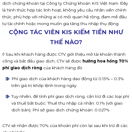
dịch chứng khoán tại Công ty Chứng khoán KIS Việt Nam. Đây
là hình thức hợp tác linh hoạt, không yêu cầu nhân viên chính
thức, phù hợp với những ai có mối quan hệ rộng, đam mê đầu
tư tài chính hoặc mong muốn gia tăng thu nhập thụ động.
CỘNG TÁC VIÊN KIS KIẾM TIỀN NHƯ
THẾ NÀO?
◊ Sau khi khách hàng được CTV giới thiệu mở tài khoản thành
công và bắt đầu giao dịch, CTV sẽ được
hưởng hoa hồng 70%
phí giao dịch ròng
của khách hàng đó.
Phí giao dịch của khách hàng dao động từ 0.15% – 0.3%
trên giá trị khớp lệnh trong ngày.
Tuy nhiên, để tính phí giao dịch ròng, cần trừ đi các loại phí
và thuế bắt buộc: Thuế thu nhập cá nhân: 0.1% (với giao
dịch bán); Phí sở giao dịch chứng khoán: 0.027%
CTV sẽ nhận được 70% của khoản phí còn lại sau khi trừ đi các