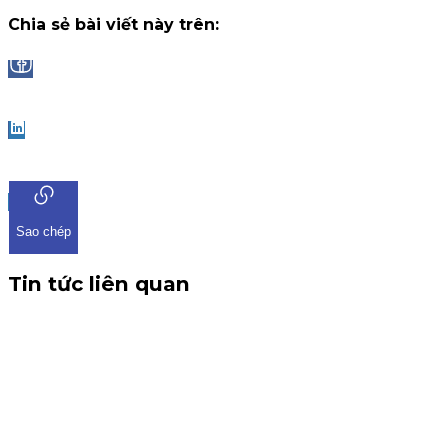
Chia sẻ bài viết này trên:
Facebook
LinkedIn
Sao chép
Tin tức liên quan
CBTT V/v: Điều chỉnh thông tin chứng quyền có chứng kho
THÔNG BÁO CBTT V/v: Điều chỉnh thông tin chứng quyền có ch
tin về việc điều chỉnh chứng quyền có chứng khoán cơ sở VHM. 
Chứng quyền