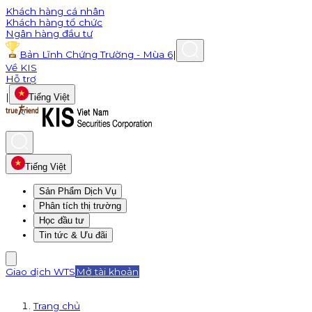
Khách hàng cá nhân
Khách hàng tổ chức
Ngân hàng đầu tư
Bản Lĩnh Chứng Trường - Mùa 6
|
Về KIS
Hỗ trợ
|
Tiếng Việt
Tiếng Việt
Sản Phẩm Dịch Vụ
Phân tích thị trường
Học đầu tư
Tin tức & Ưu đãi
Giao dịch WTS
Mở tài khoản
Trang chủ