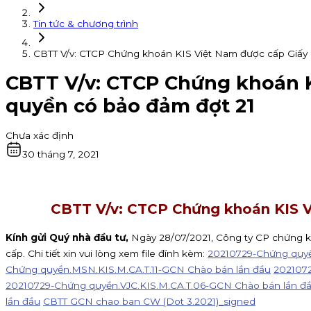
Tin tức & chương trình
CBTT V/v: CTCP Chứng khoán KIS Việt Nam được cấp Giấy
CBTT V/v: CTCP Chứng khoán 
quyền có bảo đảm đợt 21
Chưa xác định
30 tháng 7, 2021
CBTT V/v: CTCP Chứng khoán KIS V
Kính gửi Quý nhà đầu tư,
Ngày 28/07/2021, Công ty CP chứng 
cấp. Chi tiết xin vui lòng xem file đính kèm:
20210729-Chứng quyề
Chứng quyền.MSN.KIS.M.CA.T.11-GCN Chào bán lần đầu
2021072
20210729-Chứng quyền.VJC.KIS.M.CA.T.06-GCN Chào bán lần đ
lần đầu
CBTT GCN chao ban CW (Dot 3.2021)_signed