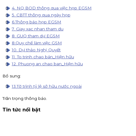
4. NQ BOD thông qua việc họp EGSM
5. CBTT thông qua ngày họp
6.Thông báo họp EGSM
7. Giay xac nhan tham du
8. GUQ tham dự EGSM
8.Quy chế làm việc GSM
10. Dự thảo Nghị Quyết
11. To trinh chao bán_Hiện hữu
12. Phuong an chao ban_Hiện hữu
Bổ sung:
13.Tờ trình tỷ lệ sở hữu nước ngoài
Trân trọng thông báo.
Tin tức nổi bật
Thông báo nhận đăng ký tham gia mua IPO Đất Việt VAC
(DVV)
KIS Việt Nam là tổ chức nhận đăng ký tham gia mua cổ
phiếu IPO DatVietVAC. Giá chào bán 54.800 đồng/cổ phiếu,
nhận đăng ký đến 16h00 ngày 07/09/2026.