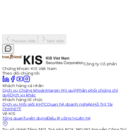
báo phát hành 350 tỷ đồng trái phiếu ra công chúng mã
TDP262901. Trái phiếu có kỳ hạn 3 năm, lãi suất năm đầu tiên
hấp dẫn lên đến 11,0%/năm, được đảm bảo bằng cổ phiếu TDP
với tỷ lệ bảo đảm tối thiểu 180%.
Kinh doanh
8 tháng 7, 2026
Previous slide
Next slide
Công ty Cổ phần
Chứng khoán KIS Việt Nam
Theo dõi chúng tôi
Khách hàng cá nhân
Dịch vụ Chứng khoán
Margin (Ký quỹ)
Phân phối chứng chỉ
quỹ
Dịch vụ khác
Khách hàng tổ chức
Dịch vụ Môi giới KHTC
Quan hệ doanh nghiệp
Hỗ Trợ Tài
Chính
ETF
Về KIS
Tổng quan
Tuyển dụng
Điều lệ công ty
Liên hệ
Trụ sở chính
:
Tầng 3&11, Toà nhà ROX, 180-192 Nguyễn Công Trứ,