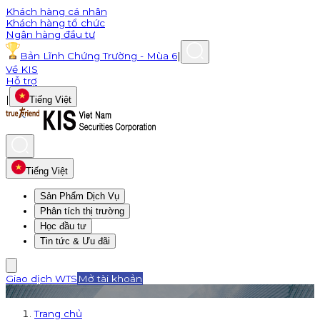
Khách hàng cá nhân
Khách hàng tổ chức
Ngân hàng đầu tư
Bản Lĩnh Chứng Trường - Mùa 6
|
Về KIS
Hỗ trợ
|
Tiếng Việt
Tiếng Việt
Sản Phẩm Dịch Vụ
Phân tích thị trường
Học đầu tư
Tin tức & Ưu đãi
Giao dịch WTS
Mở tài khoản
Trang chủ