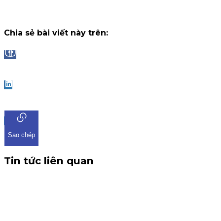
Chiến dịch
13 tháng 7, 2026
Chia sẻ bài viết này trên:
Facebook
LinkedIn
Sao chép
Tin tức liên quan
CBTT V/v: Điều chỉnh thông tin chứng quyền có chứng
khoán cơ sở VHM
THÔNG BÁO CBTT V/v: Điều chỉnh thông tin chứng quyền có