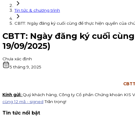
Tin tức & chương trình
CBTT: Ngày đăng ký cuối cùng để thực hiện quyền của ch
CBTT: Ngày đăng ký cuối cùng
19/09/2025)
Chưa xác định
5 tháng 9, 2025
CBTT
Kính gửi:
Quý khách hàng, Công ty Cổ phần Chứng khoán KIS Vi
cùng 12 mã - signed
Trân trọng!
Tin tức nổi bật
Thông báo nhận đăng ký tham gia mua IPO Đất Việt VAC (D
đến 16h00 ngày 07/09/2026.
Kinh doanh