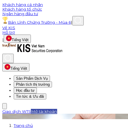
Khách hàng cá nhân
Khách hàng tổ chức
Ngân hàng đầu tư
Bản Lĩnh Chứng Trường - Mùa 6
|
Về KIS
Hỗ trợ
|
Tiếng Việt
Tiếng Việt
Sản Phẩm Dịch Vụ
Phân tích thị trường
Học đầu tư
Tin tức & Ưu đãi
Giao dịch WTS
Mở tài khoản
Trang chủ