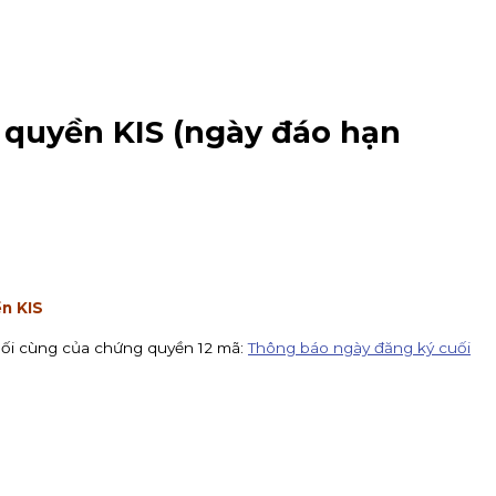
 quyền KIS (ngày đáo hạn
n KIS
uối cùng của chứng quyền 12 mã:
Thông báo ngày đăng ký cuối
IPO DatVietVAC. Giá chào bán 54.800 đồng/cổ phiếu, nhận đăng k