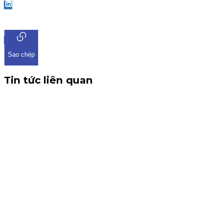
LinkedIn
Sao chép
Tin tức liên quan
CBTT V/v: Điều chỉnh thông tin chứng quyền có chứng kho
THÔNG BÁO CBTT V/v: Điều chỉnh thông tin chứng quyền có ch
tin về việc điều chỉnh chứng quyền có chứng khoán cơ sở VHM. 
Chứng quyền
6 tháng 8, 2026
Thông báo nhận đăng ký tham gia mua IPO Đất Việt VAC (D
KIS Việt Nam là tổ chức nhận đăng ký tham gia mua cổ phiếu I
Kinh doanh