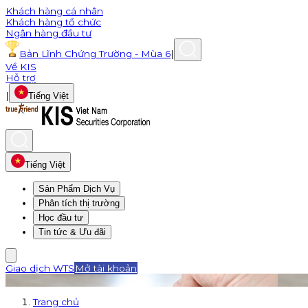
Khách hàng cá nhân
Khách hàng tổ chức
Ngân hàng đầu tư
Bản Lĩnh Chứng Trường - Mùa 6
|
Về KIS
Hỗ trợ
|
Tiếng Việt
Tiếng Việt
Sản Phẩm Dịch Vụ
Phân tích thị trường
Học đầu tư
Tin tức & Ưu đãi
Giao dịch WTS
Mở tài khoản
Trang chủ