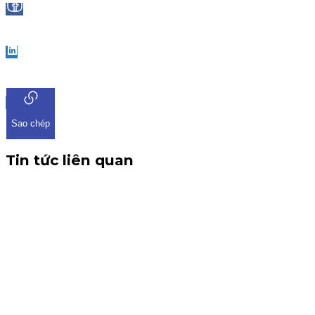
Facebook
LinkedIn
Sao chép
Tin tức liên quan
CBTT V/v: Điều chỉnh thông tin chứng quyền có chứng kho
THÔNG BÁO CBTT V/v: Điều chỉnh thông tin chứng quyền có ch
tin về việc điều chỉnh chứng quyền có chứng khoán cơ sở VHM. 
Chứng quyền
6 tháng 8, 2026
Thông báo nhận đăng ký tham gia mua IPO Đất Việt VAC (D