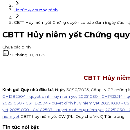
Tin tức & chương trình
CBTT Hủy niêm yết Chứng quyền có bảo đảm (ngày đáo hạn
CBTT Hủy niêm yết Chứng quyề
Chưa xác định
30 tháng 10, 2025
CBTT Hủy niêm
Kính gửi Quý nhà đầu tư,
Ngày 30/10/2025, Công ty CP chứng 
CHDB2504 - quyet dinh huy niem yet
20251030 - CHPG2514 - qu
20251030 - CSHB2504 - quyet dinh huy niem yet
20251030 - CS
yet
20251030 - CVIC2507 - quyet dinh huy niem yet
20251030 - 
niem yet
CBTT hủy niêm yết CW (PL_Quy che VNX) Trân trọng!
Tin tức nổi bật