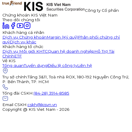
Công ty Cổ phần
Chứng khoán KIS Việt Nam
Theo dõi chúng tôi
Khách hàng cá nhân
Dịch vụ Chứng khoán
Margin (Ký quỹ)
Phân phối chứng chỉ
quỹ
Dịch vụ khác
Khách hàng tổ chức
Dịch vụ Môi giới KHTC
Quan hệ doanh nghiệp
Hỗ Trợ Tài
Chính
ETF
Về KIS
Tổng quan
Tuyển dụng
Điều lệ công ty
Liên hệ
Trụ sở chính
:
Tầng 3&11, Toà nhà ROX, 180-192 Nguyễn Công Trứ,
P. Bến Thành, TP. HCM
Tổng đài CSKH
:
(84-28) 3914-8585
Email CSKH
:
cskh@kisvn.vn
Copyright @ KIS Viet Nam - 2026