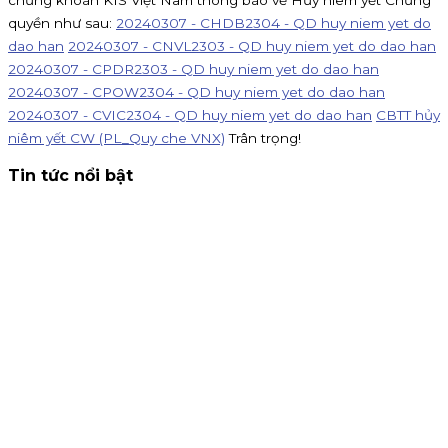
chứng khoán KIS Việt Nam thông báo về Hủy niêm yết Chứng
quyền như sau:
20240307 - CHDB2304 - QD huy niem yet do
dao han
20240307 - CNVL2303 - QD huy niem yet do dao han
20240307 - CPDR2303 - QD huy niem yet do dao han
20240307 - CPOW2304 - QD huy niem yet do dao han
20240307 - CVIC2304 - QD huy niem yet do dao han
CBTT hủy
niêm yết CW (PL_Quy che VNX)
Trân trọng!
Tin tức nổi bật
Thông báo nhận đăng ký tham gia mua IPO Đất Việt VAC
(DVV)
KIS Việt Nam là tổ chức nhận đăng ký tham gia mua cổ
phiếu IPO DatVietVAC. Giá chào bán 54.800 đồng/cổ phiếu,
nhận đăng ký đến 16h00 ngày 07/09/2026.
Kinh doanh
4 tháng 8, 2026
Chứng khoán KIS tuyển cộng tác viên toàn quốc hoa hồng
80%
KIS tuyển CTV remote toàn quốc: giới thiệu khách mở tà
khoản, nhận hoa hồng đến 80% phí giao dịch, thưởng
100K/khách và 15% khi giới thiệu CTV. Đăng ký ngay!
Chiến dịch
30 tháng 7, 2026
Chuyển danh mục về KIS - Mở khóa đặc quyền phí 0.1% và
thưởng đến 1.5 triệu!
Chuyển danh mục chứng khoán về KIS t