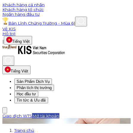
Khách hàng cá nhân
Khách hàng tổ chức
Ngân hàng đầu tư
Bản Lĩnh Chứng Trường - Mùa 6
|
Về KIS
Hỗ trợ
|
Tiếng Việt
Tiếng Việt
Sản Phẩm Dịch Vụ
Phân tích thị trường
Học đầu tư
Tin tức & Ưu đãi
Giao dịch WTS
Mở tài khoản
Trang chủ