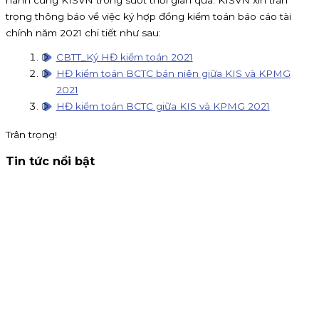
hành cùng KISVN trong suốt thời gian qua. KISVN xin trân
trọng thông báo về việc ký hợp đồng kiểm toán báo cáo tài
chính năm 2021 chi tiết như sau:
CBTT_Ký HĐ kiểm toán 2021
HĐ kiểm toán BCTC bán niên giữa KIS và KPMG
2021
HĐ kiểm toán BCTC giữa KIS và KPMG 2021
Trân trọng!
Tin tức nổi bật
Thông báo nhận đăng ký tham gia mua IPO Đất Việt VAC
(DVV)
KIS Việt Nam là tổ chức nhận đăng ký tham gia mua cổ
phiếu IPO DatVietVAC. Giá chào bán 54.800 đồng/cổ phiếu,
nhận đăng ký đến 16h00 ngày 07/09/2026.
Kinh doanh
4 tháng 8, 2026
Chứng khoán KIS tuyển cộng tác viên toàn quốc hoa hồng
80%
KIS tuyển CTV remote toàn quốc: giới thiệu khách mở tà
khoản, nhận hoa hồng đến 80% phí giao dịch, thưởng
100K/khách và 15% khi giới thiệu CTV. Đăng ký ngay!
Chiến dịch