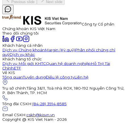
Previous slide
Next slide
Công ty Cổ phần
Chứng khoán KIS Việt Nam
Theo dõi chúng tôi
Khách hàng cá nhân
Dịch vụ Chứng khoán
Margin (Ký quỹ)
Phân phối chứng chỉ
quỹ
Dịch vụ khác
Khách hàng tổ chức
Dịch vụ Môi giới KHTC
Quan hệ doanh nghiệp
Hỗ Trợ Tài
Chính
ETF
Về KIS
Tổng quan
Tuyển dụng
Điều lệ công ty
Liên hệ
Trụ sở chính
:
Tầng 3&11, Toà nhà ROX, 180-192 Nguyễn Công Trứ,
P. Bến Thành, TP. HCM
Tổng đài CSKH
:
(84-28) 3914-8585
Email CSKH
:
cskh@kisvn.vn
Copyright @ KIS Viet Nam - 2026