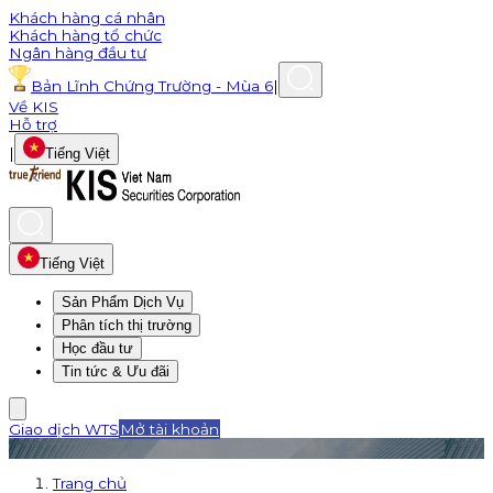
Khách hàng cá nhân
Khách hàng tổ chức
Ngân hàng đầu tư
Bản Lĩnh Chứng Trường - Mùa 6
|
Về KIS
Hỗ trợ
|
Tiếng Việt
Tiếng Việt
Sản Phẩm Dịch Vụ
Phân tích thị trường
Học đầu tư
Tin tức & Ưu đãi
Giao dịch WTS
Mở tài khoản
Trang chủ