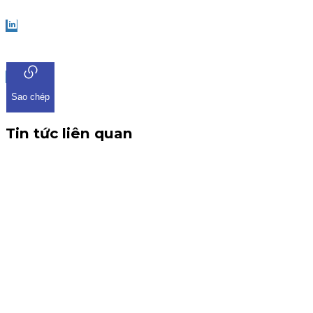
Facebook
LinkedIn
Sao chép
Tin tức liên quan
CBTT V/v: Điều chỉnh thông tin chứng quyền có chứng
khoán cơ sở VHM
THÔNG BÁO CBTT V/v: Điều chỉnh thông tin chứng quyền có
chứng khoán cơ sở VHM Kính gửi: Quý khách hàng, Công ty
Cổ phần Chứng khoán KIS Việt Nam xin gửi đến Quý khách
hàng thông tin về việc điều chỉnh chứng quyền có chứng
khoán cơ sở VHM. Trân trọng.
Chứng quyền
6 tháng 8, 2026