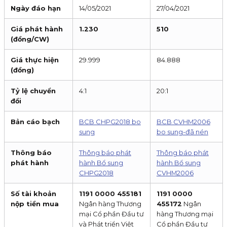
Ngày đáo hạn
14/05/2021
27/04/2021
Giá phát hành
1.230
510
(đồng/CW)
Giá thực hiện
29.999
84.888
(đồng)
Tỷ lệ chuyển
4:1
20:1
đồi
Bản cáo bạch
BCB CHPG2018 bo
BCB CVHM2006
sung
bo sung-đã nén
Thông báo
Thông báo phát
Thông báo phát
phát hành
hành Bổ sung
hành Bổ sung
CHPG2018
CVHM2006
Số tài khoản
1191 0000 455181
1191 0000
nộp tiền mua
Ngân hàng Thương
455172
Ngân
mại Cổ phần Đầu tư
hàng Thương mại
và Phát triển Việt
Cổ phần Đầu tư