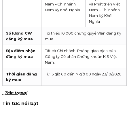
Nam – Chi nhánh
và Phát triển Việt
Nam Kỳ Khởi Nghĩa
Nam – Chi nhánh
Nam Kỳ Khởi
Nghĩa
Số lượng CW
Tối thiểu 10.000 chứng quyền/lần đăng ký
đăng ký mua
mua
Địa điểm nhận
Tất cả Chi nhánh, Phòng giao dịch của
đăng ký mua
Công ty Cổ phần Chứng khoán KIS Việt
Nam.
Thời gian đăng
Từ 15 giờ 00 đến 17 giờ 00 ngày 23/10/2020
ký mua
Trân trọng!
Tin tức nổi bật
Thông báo nhận đăng ký tham gia mua IPO Đất Việt VAC
(DVV)
KIS Việt Nam là tổ chức nhận đăng ký tham gia mua cổ
phiếu IPO DatVietVAC. Giá chào bán 54.800 đồng/cổ phiếu,
nhận đăng ký đến 16h00 ngày 07/09/2026.