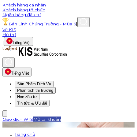
Khách hàng cá nhân
Khách hàng tổ chức
Ngân hàng đầu tư
Bản Lĩnh Chứng Trường - Mùa 6
|
Về KIS
Hỗ trợ
|
Tiếng Việt
Tiếng Việt
Sản Phẩm Dịch Vụ
Phân tích thị trường
Học đầu tư
Tin tức & Ưu đãi
Giao dịch WTS
Mở tài khoản
Trang chủ