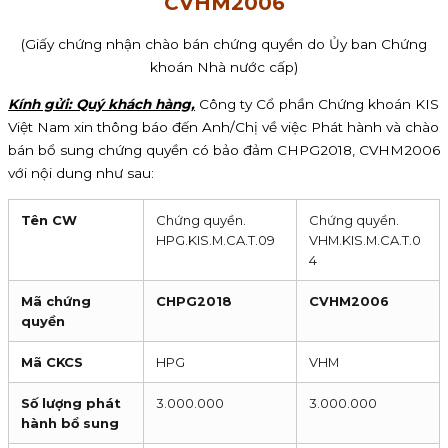
CVHM2006
(Giấy chứng nhận chào bán chứng quyền do Ủy ban Chứng
khoán Nhà nước cấp)
Kính gửi: Quý khách hàng,
Công ty Cổ phần Chứng khoán KIS
Việt Nam xin thông báo đến Anh/Chị về việc Phát hành và chào
bán bổ sung chứng quyền có bảo đảm CHPG2018, CVHM2006
với nội dung như sau:
Tên CW
Chứng quyền.
Chứng quyền.
HPG.KIS.M.CA.T.09
VHM.KIS.M.CA.T.0
4
Mã chứng
CHPG2018
CVHM2006
quyền
Mã CKCS
HPG
VHM
Số lượng phát
3.000.000
3.000.000
hành bổ sung