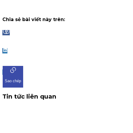
Chiến dịch
13 tháng 7, 2026
Chia sẻ bài viết này trên:
Facebook
LinkedIn
Sao chép
Tin tức liên quan
CBTT V/v: Điều chỉnh thông tin chứng quyền có chứng
khoán cơ sở VHM
THÔNG BÁO CBTT V/v: Điều chỉnh thông tin chứng quyền có