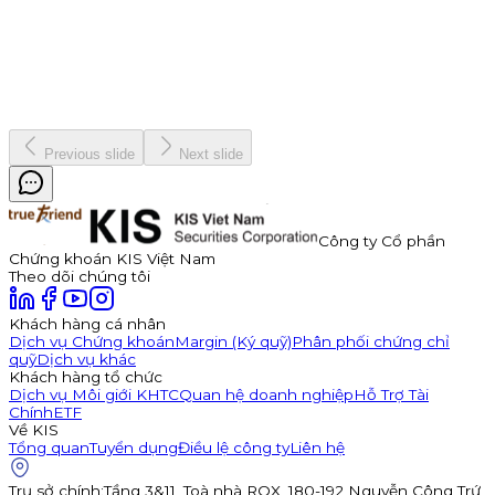
báo phát hành 350 tỷ đồng trái phiếu ra công chúng mã
TDP262901. Trái phiếu có kỳ hạn 3 năm, lãi suất năm đầu tiên
hấp dẫn lên đến 11,0%/năm, được đảm bảo bằng cổ phiếu TDP
với tỷ lệ bảo đảm tối thiểu 180%.
Kinh doanh
8 tháng 7, 2026
Previous slide
Next slide
Công ty Cổ phần
Chứng khoán KIS Việt Nam
Theo dõi chúng tôi
Khách hàng cá nhân
Dịch vụ Chứng khoán
Margin (Ký quỹ)
Phân phối chứng chỉ
quỹ
Dịch vụ khác
Khách hàng tổ chức
Dịch vụ Môi giới KHTC
Quan hệ doanh nghiệp
Hỗ Trợ Tài
Chính
ETF
Về KIS
Tổng quan
Tuyển dụng
Điều lệ công ty
Liên hệ
Trụ sở chính
:
Tầng 3&11, Toà nhà ROX, 180-192 Nguyễn Công Trứ,