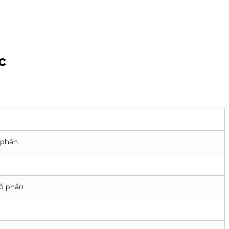
c
 phần
cổ phần