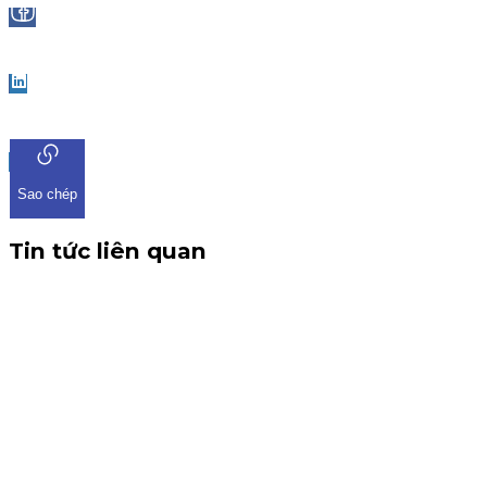
Facebook
LinkedIn
Sao chép
Tin tức liên quan
CBTT V/v: Điều chỉnh thông tin chứng quyền có chứng kho
THÔNG BÁO CBTT V/v: Điều chỉnh thông tin chứng quyền có ch
tin về việc điều chỉnh chứng quyền có chứng khoán cơ sở VHM. 
Chứng quyền
6 tháng 8, 2026