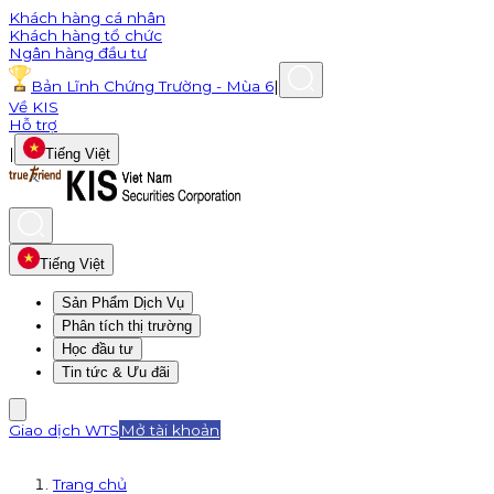
Khách hàng cá nhân
Khách hàng tổ chức
Ngân hàng đầu tư
Bản Lĩnh Chứng Trường - Mùa 6
|
Về KIS
Hỗ trợ
|
Tiếng Việt
Tiếng Việt
Sản Phẩm Dịch Vụ
Phân tích thị trường
Học đầu tư
Tin tức & Ưu đãi
Giao dịch WTS
Mở tài khoản
Trang chủ