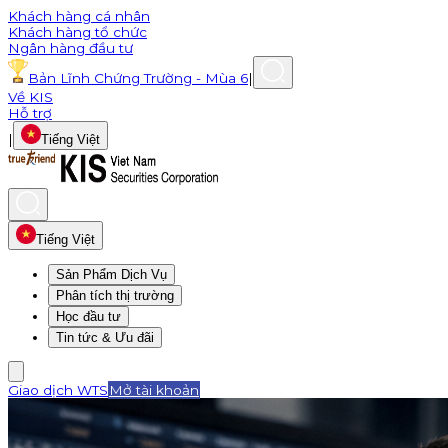
Khách hàng cá nhân
Khách hàng tổ chức
Ngân hàng đầu tư
Bản Lĩnh Chứng Trường - Mùa 6
|
Về KIS
Hỗ trợ
|
Tiếng Việt
Tiếng Việt
Sản Phẩm Dịch Vụ
Phân tích thị trường
Học đầu tư
Tin tức & Ưu đãi
Giao dịch WTS
Mở tài khoản