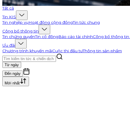
Đi tới K-Channel
Tất cả
Tin KIS
Tin nghiệp vụ
Hoạt động cộng đồng
Tin tức chung
Công bố thông tin
Tin chứng quyền
Tin cổ đông
Báo cáo tài chính
Công bố thông tin
Ưu đãi
Chương trình khuyến mãi
Cuộc thi đầu tư
Thông tin sản phẩm
Từ ngày
Đến ngày
Mới nhất