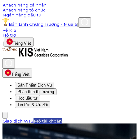
Khách hàng cá nhân
Khách hàng tổ chức
Ngân hàng đầu tư
Bản Lĩnh Chứng Trường - Mùa 6
|
Về KIS
Hỗ trợ
|
Tiếng Việt
Tiếng Việt
Sản Phẩm Dịch Vụ
Phân tích thị trường
Học đầu tư
Tin tức & Ưu đãi
Giao dịch WTS
Mở tài khoản