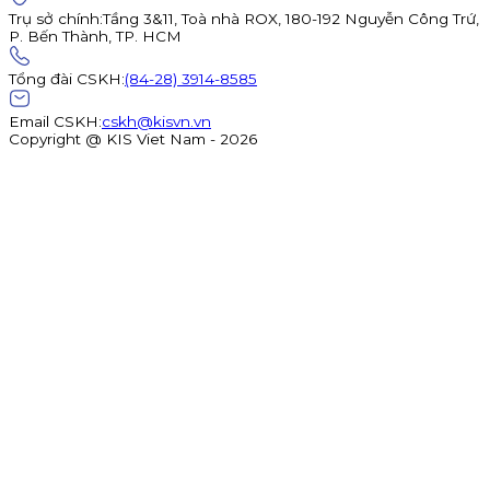
Trụ sở chính
:
Tầng 3&11, Toà nhà ROX, 180-192 Nguyễn Công Trứ,
P. Bến Thành, TP. HCM
Tổng đài CSKH
:
(84-28) 3914-8585
Email CSKH
:
cskh@kisvn.vn
Copyright @ KIS Viet Nam - 2026