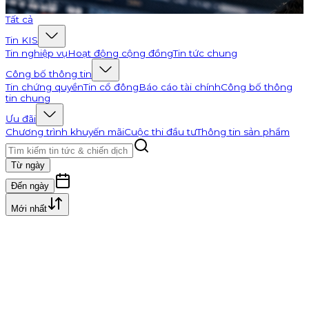
Đi tới K-Channel
Tất cả
Tin KIS
Tin nghiệp vụ
Hoạt động cộng đồng
Tin tức chung
Công bố thông tin
Tin chứng quyền
Tin cổ đông
Báo cáo tài chính
Công bố thông
tin chung
Ưu đãi
Chương trình khuyến mãi
Cuộc thi đầu tư
Thông tin sản phẩm
Từ ngày
Đến ngày
Mới nhất