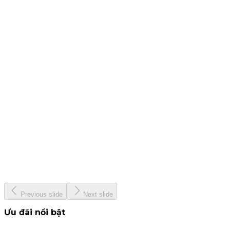
25 tháng 7, 2024
CBTT - Báo cáo quản trị công ty bán niên 2024
19 tháng 7, 2024
CBTT Báo cáo tài chính Quý 2. 2024
12 tháng 7, 2024
KIS &amp; Woori Bank
13 tháng 6, 2024
KISVN - Giải thưởng Nhà Tạo Lập ETF hàng đầu Việt Nam
năm 2024
22 tháng 5, 2024
Previous slide
Next slide
Ưu đãi nổi bật