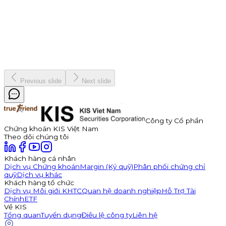
7 tháng 1, 2026
Vinh danh "nhà vô địch" Bản Lĩnh Chứng Trường Mùa 3
Chiến dịch
19 tháng 12, 2025
Previous slide
Next slide
Công ty Cổ phần
Chứng khoán KIS Việt Nam
Theo dõi chúng tôi
Khách hàng cá nhân
Dịch vụ Chứng khoán
Margin (Ký quỹ)
Phân phối chứng chỉ
quỹ
Dịch vụ khác
Khách hàng tổ chức
Dịch vụ Môi giới KHTC
Quan hệ doanh nghiệp
Hỗ Trợ Tài
Chính
ETF
Về KIS
Tổng quan
Tuyển dụng
Điều lệ công ty
Liên hệ