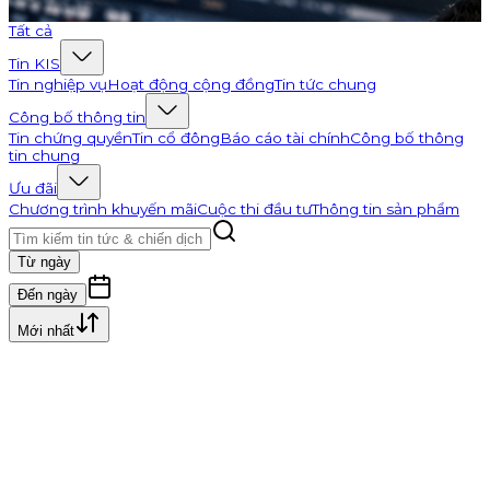
Đi tới K-Channel
Tất cả
Tin KIS
Tin nghiệp vụ
Hoạt động cộng đồng
Tin tức chung
Công bố thông tin
Tin chứng quyền
Tin cổ đông
Báo cáo tài chính
Công bố thông
tin chung
Ưu đãi
Chương trình khuyến mãi
Cuộc thi đầu tư
Thông tin sản phẩm
Từ ngày
Đến ngày
Mới nhất