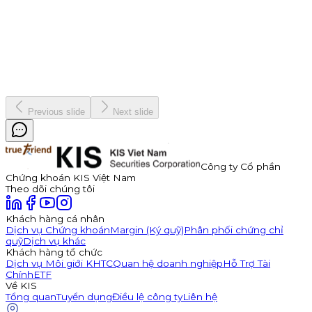
7 tháng 1, 2026
Vinh danh "nhà vô địch" Bản Lĩnh Chứng Trường Mùa 3
Chiến dịch
19 tháng 12, 2025
Previous slide
Next slide
Công ty Cổ phần
Chứng khoán KIS Việt Nam
Theo dõi chúng tôi
Khách hàng cá nhân
Dịch vụ Chứng khoán
Margin (Ký quỹ)
Phân phối chứng chỉ
quỹ
Dịch vụ khác
Khách hàng tổ chức
Dịch vụ Môi giới KHTC
Quan hệ doanh nghiệp
Hỗ Trợ Tài
Chính
ETF
Về KIS
Tổng quan
Tuyển dụng
Điều lệ công ty
Liên hệ