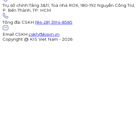
Trụ sở chính
:
Tầng 3&11, Toà nhà ROX, 180-192 Nguyễn Công Trứ,
P. Bến Thành, TP. HCM
Tổng đài CSKH
:
(84-28) 3914-8585
Email CSKH
:
cskh@kisvn.vn
Copyright @ KIS Viet Nam - 2026