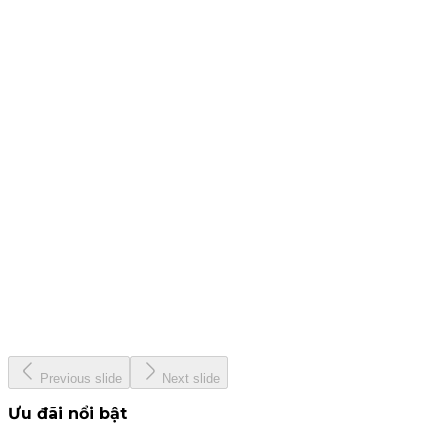
25 tháng 7, 2024
CBTT - Báo cáo quản trị công ty bán niên 2024
19 tháng 7, 2024
CBTT Báo cáo tài chính Quý 2. 2024
12 tháng 7, 2024
KIS &amp; Woori Bank
13 tháng 6, 2024
KISVN - Giải thưởng Nhà Tạo Lập ETF hàng đầu Việt Nam
năm 2024
22 tháng 5, 2024
Previous slide
Next slide
Ưu đãi nổi bật