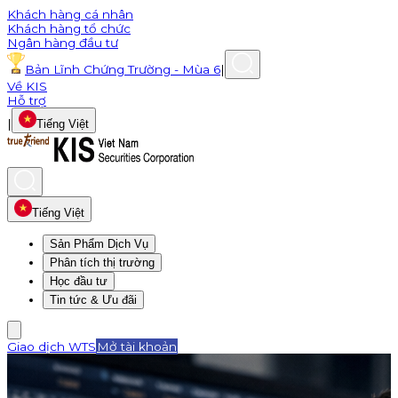
Khách hàng cá nhân
Khách hàng tổ chức
Ngân hàng đầu tư
Bản Lĩnh Chứng Trường - Mùa 6
|
Về KIS
Hỗ trợ
|
Tiếng Việt
Tiếng Việt
Sản Phẩm Dịch Vụ
Phân tích thị trường
Học đầu tư
Tin tức & Ưu đãi
Giao dịch WTS
Mở tài khoản