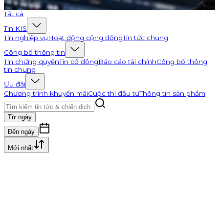
Đi tới K-Channel
Tất cả
Tin KIS
Tin nghiệp vụ
Hoạt động cộng đồng
Tin tức chung
Công bố thông tin
Tin chứng quyền
Tin cổ đông
Báo cáo tài chính
Công bố thông
tin chung
Ưu đãi
Chương trình khuyến mãi
Cuộc thi đầu tư
Thông tin sản phẩm
Từ ngày
Đến ngày
Mới nhất