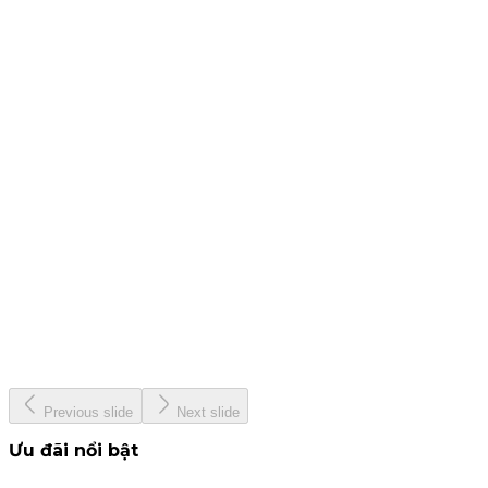
25 tháng 7, 2024
CBTT - Báo cáo quản trị công ty bán niên 2024
19 tháng 7, 2024
CBTT Báo cáo tài chính Quý 2. 2024
12 tháng 7, 2024
KIS &amp; Woori Bank
13 tháng 6, 2024
KISVN - Giải thưởng Nhà Tạo Lập ETF hàng đầu Việt Nam
năm 2024
22 tháng 5, 2024
Previous slide
Next slide
Ưu đãi nổi bật