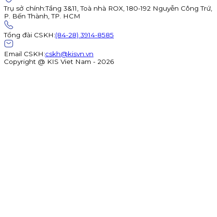
Trụ sở chính
:
Tầng 3&11, Toà nhà ROX, 180-192 Nguyễn Công Trứ,
P. Bến Thành, TP. HCM
Tổng đài CSKH
:
(84-28) 3914-8585
Email CSKH
:
cskh@kisvn.vn
Copyright @ KIS Viet Nam - 2026