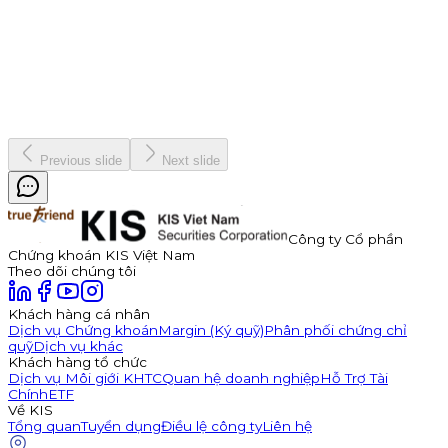
7 tháng 1, 2026
Vinh danh "nhà vô địch" Bản Lĩnh Chứng Trường Mùa 3
Chiến dịch
19 tháng 12, 2025
Previous slide
Next slide
Công ty Cổ phần
Chứng khoán KIS Việt Nam
Theo dõi chúng tôi
Khách hàng cá nhân
Dịch vụ Chứng khoán
Margin (Ký quỹ)
Phân phối chứng chỉ
quỹ
Dịch vụ khác
Khách hàng tổ chức
Dịch vụ Môi giới KHTC
Quan hệ doanh nghiệp
Hỗ Trợ Tài
Chính
ETF
Về KIS
Tổng quan
Tuyển dụng
Điều lệ công ty
Liên hệ