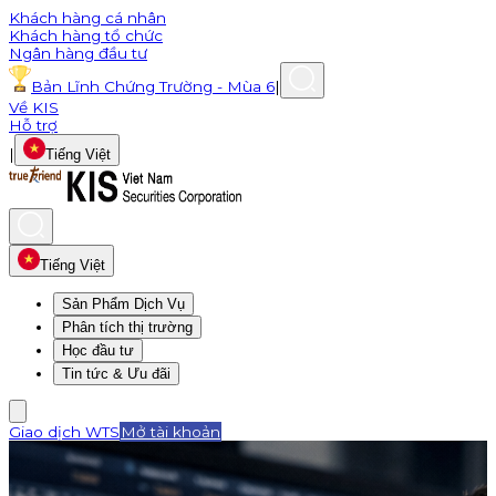
Khách hàng cá nhân
Khách hàng tổ chức
Ngân hàng đầu tư
Bản Lĩnh Chứng Trường - Mùa 6
|
Về KIS
Hỗ trợ
|
Tiếng Việt
Tiếng Việt
Sản Phẩm Dịch Vụ
Phân tích thị trường
Học đầu tư
Tin tức & Ưu đãi
Giao dịch WTS
Mở tài khoản