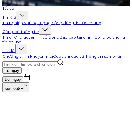
Đi tới K-Channel
Tất cả
Tin KIS
Tin nghiệp vụ
Hoạt động cộng đồng
Tin tức chung
Công bố thông tin
Tin chứng quyền
Tin cổ đông
Báo cáo tài chính
Công bố thông
tin chung
Ưu đãi
Chương trình khuyến mãi
Cuộc thi đầu tư
Thông tin sản phẩm
Từ ngày
Đến ngày
Mới nhất