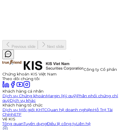
7 tháng 1, 2026
Vinh danh "nhà vô địch" Bản Lĩnh Chứng Trường Mùa 3
Chiến dịch
19 tháng 12, 2025
Previous slide
Next slide
Công ty Cổ phần
Chứng khoán KIS Việt Nam
Theo dõi chúng tôi
Khách hàng cá nhân
Dịch vụ Chứng khoán
Margin (Ký quỹ)
Phân phối chứng chỉ
quỹ
Dịch vụ khác
Khách hàng tổ chức
Dịch vụ Môi giới KHTC
Quan hệ doanh nghiệp
Hỗ Trợ Tài
Chính
ETF
Về KIS
Tổng quan
Tuyển dụng
Điều lệ công ty
Liên hệ