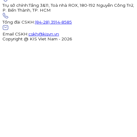
Trụ sở chính
:
Tầng 3&11, Toà nhà ROX, 180-192 Nguyễn Công Trứ,
P. Bến Thành, TP. HCM
Tổng đài CSKH
:
(84-28) 3914-8585
Email CSKH
:
cskh@kisvn.vn
Copyright @ KIS Viet Nam - 2026