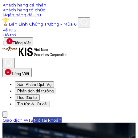
Khách hàng cá nhân
Khách hàng tổ chức
Ngân hàng đầu tư
Bản Lĩnh Chứng Trường - Mùa 6
|
Về KIS
Hỗ trợ
|
Tiếng Việt
Tiếng Việt
Sản Phẩm Dịch Vụ
Phân tích thị trường
Học đầu tư
Tin tức & Ưu đãi
Giao dịch WTS
Mở tài khoản