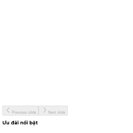
25 tháng 7, 2024
CBTT - Báo cáo quản trị công ty bán niên 2024
19 tháng 7, 2024
CBTT Báo cáo tài chính Quý 2. 2024
12 tháng 7, 2024
KIS &amp; Woori Bank
13 tháng 6, 2024
KISVN - Giải thưởng Nhà Tạo Lập ETF hàng đầu Việt Nam
năm 2024
22 tháng 5, 2024
Previous slide
Next slide
Ưu đãi nổi bật