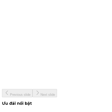
25 tháng 7, 2024
CBTT - Báo cáo quản trị công ty bán niên 2024
19 tháng 7, 2024
CBTT Báo cáo tài chính Quý 2. 2024
12 tháng 7, 2024
KIS &amp; Woori Bank
13 tháng 6, 2024
KISVN - Giải thưởng Nhà Tạo Lập ETF hàng đầu Việt Nam
năm 2024
22 tháng 5, 2024
Previous slide
Next slide
Ưu đãi nổi bật