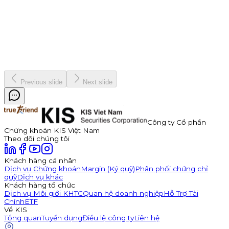
7 tháng 1, 2026
Vinh danh "nhà vô địch" Bản Lĩnh Chứng Trường Mùa 3
Chiến dịch
19 tháng 12, 2025
Previous slide
Next slide
Công ty Cổ phần
Chứng khoán KIS Việt Nam
Theo dõi chúng tôi
Khách hàng cá nhân
Dịch vụ Chứng khoán
Margin (Ký quỹ)
Phân phối chứng chỉ
quỹ
Dịch vụ khác
Khách hàng tổ chức
Dịch vụ Môi giới KHTC
Quan hệ doanh nghiệp
Hỗ Trợ Tài
Chính
ETF
Về KIS
Tổng quan
Tuyển dụng
Điều lệ công ty
Liên hệ