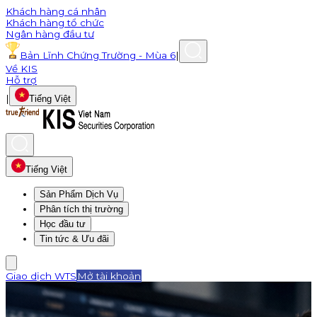
Khách hàng cá nhân
Khách hàng tổ chức
Ngân hàng đầu tư
Bản Lĩnh Chứng Trường - Mùa 6
|
Về KIS
Hỗ trợ
|
Tiếng Việt
Tiếng Việt
Sản Phẩm Dịch Vụ
Phân tích thị trường
Học đầu tư
Tin tức & Ưu đãi
Giao dịch WTS
Mở tài khoản