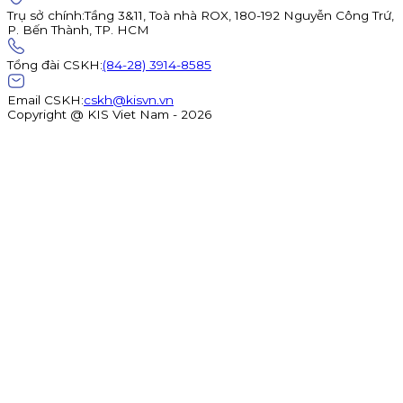
Trụ sở chính
:
Tầng 3&11, Toà nhà ROX, 180-192 Nguyễn Công Trứ,
P. Bến Thành, TP. HCM
Tổng đài CSKH
:
(84-28) 3914-8585
Email CSKH
:
cskh@kisvn.vn
Copyright @ KIS Viet Nam - 2026