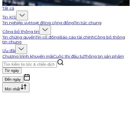
Đi tới K-Channel
Tất cả
Tin KIS
Tin nghiệp vụ
Hoạt động cộng đồng
Tin tức chung
Công bố thông tin
Tin chứng quyền
Tin cổ đông
Báo cáo tài chính
Công bố thông
tin chung
Ưu đãi
Chương trình khuyến mãi
Cuộc thi đầu tư
Thông tin sản phẩm
Từ ngày
Đến ngày
Mới nhất