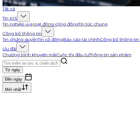
Đi tới K-Channel
Tất cả
Tin KIS
Tin nghiệp vụ
Hoạt động cộng đồng
Tin tức chung
Công bố thông tin
Tin chứng quyền
Tin cổ đông
Báo cáo tài chính
Công bố thông tin
Ưu đãi
Chương trình khuyến mãi
Cuộc thi đầu tư
Thông tin sản phẩm
Từ ngày
Đến ngày
Mới nhất