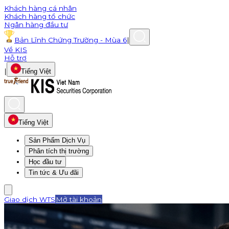
Khách hàng cá nhân
Khách hàng tổ chức
Ngân hàng đầu tư
Bản Lĩnh Chứng Trường - Mùa 6
|
Về KIS
Hỗ trợ
|
Tiếng Việt
Tiếng Việt
Sản Phẩm Dịch Vụ
Phân tích thị trường
Học đầu tư
Tin tức & Ưu đãi
Giao dịch WTS
Mở tài khoản