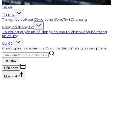
Đi tới K-Channel
Tất cả
Tin KIS
Tin nghiệp vụ
Hoạt động cộng đồng
Tin tức chung
Công bố thông tin
Tin chứng quyền
Tin cổ đông
Báo cáo tài chính
Công bố thông
tin chung
Ưu đãi
Chương trình khuyến mãi
Cuộc thi đầu tư
Thông tin sản phẩm
Từ ngày
Đến ngày
Mới nhất