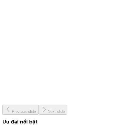
25 tháng 7, 2024
CBTT - Báo cáo quản trị công ty bán niên 2024
19 tháng 7, 2024
CBTT Báo cáo tài chính Quý 2. 2024
12 tháng 7, 2024
KIS &amp; Woori Bank
13 tháng 6, 2024
KISVN - Giải thưởng Nhà Tạo Lập ETF hàng đầu Việt Nam
năm 2024
22 tháng 5, 2024
Previous slide
Next slide
Ưu đãi nổi bật