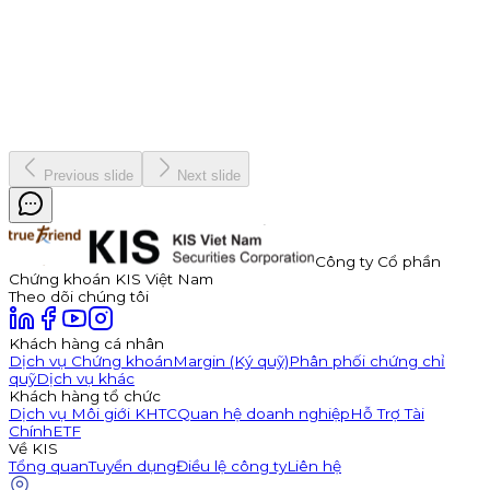
7 tháng 1, 2026
Vinh danh "nhà vô địch" Bản Lĩnh Chứng Trường Mùa 3
Chiến dịch
19 tháng 12, 2025
Previous slide
Next slide
Công ty Cổ phần
Chứng khoán KIS Việt Nam
Theo dõi chúng tôi
Khách hàng cá nhân
Dịch vụ Chứng khoán
Margin (Ký quỹ)
Phân phối chứng chỉ
quỹ
Dịch vụ khác
Khách hàng tổ chức
Dịch vụ Môi giới KHTC
Quan hệ doanh nghiệp
Hỗ Trợ Tài
Chính
ETF
Về KIS
Tổng quan
Tuyển dụng
Điều lệ công ty
Liên hệ