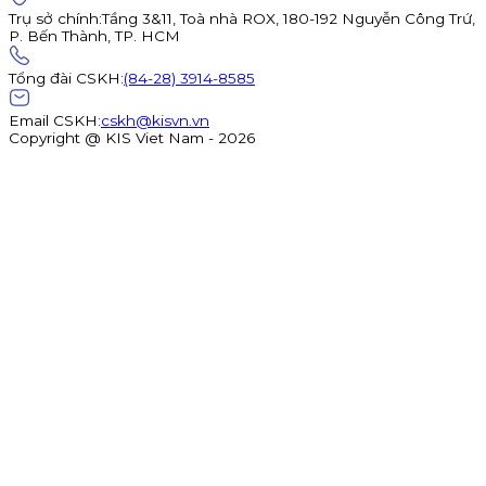
Trụ sở chính
:
Tầng 3&11, Toà nhà ROX, 180-192 Nguyễn Công Trứ,
P. Bến Thành, TP. HCM
Tổng đài CSKH
:
(84-28) 3914-8585
Email CSKH
:
cskh@kisvn.vn
Copyright @ KIS Viet Nam - 2026