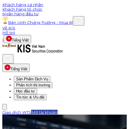
Khách hàng cá nhân
Khách hàng tổ chức
Ngân hàng đầu tư
Bản Lĩnh Chứng Trường - Mùa 6
|
Về KIS
Hỗ trợ
|
Tiếng Việt
Tiếng Việt
Sản Phẩm Dịch Vụ
Phân tích thị trường
Học đầu tư
Tin tức & Ưu đãi
Giao dịch WTS
Mở tài khoản