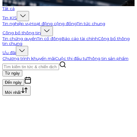
Đi tới K-Channel
Tất cả
Tin KIS
Tin nghiệp vụ
Hoạt động cộng đồng
Tin tức chung
Công bố thông tin
Tin chứng quyền
Tin cổ đông
Báo cáo tài chính
Công bố thông
tin chung
Ưu đãi
Chương trình khuyến mãi
Cuộc thi đầu tư
Thông tin sản phẩm
Từ ngày
Đến ngày
Mới nhất