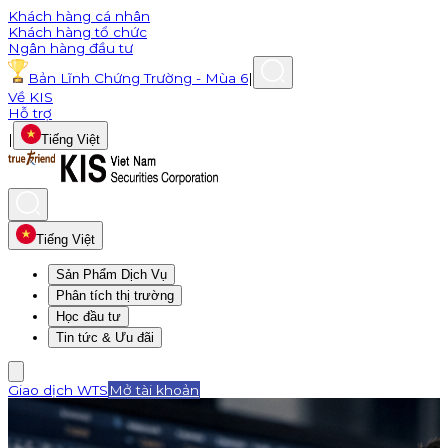
Khách hàng cá nhân
Khách hàng tổ chức
Ngân hàng đầu tư
Bản Lĩnh Chứng Trường - Mùa 6
|
Về KIS
Hỗ trợ
|
Tiếng Việt
Tiếng Việt
Sản Phẩm Dịch Vụ
Phân tích thị trường
Học đầu tư
Tin tức & Ưu đãi
Giao dịch WTS
Mở tài khoản