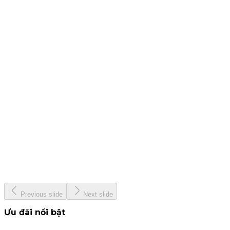
25 tháng 7, 2024
CBTT - Báo cáo quản trị công ty bán niên 2024
19 tháng 7, 2024
CBTT Báo cáo tài chính Quý 2. 2024
12 tháng 7, 2024
KIS &amp; Woori Bank
13 tháng 6, 2024
KISVN - Giải thưởng Nhà Tạo Lập ETF hàng đầu Việt Nam
năm 2024
22 tháng 5, 2024
Previous slide
Next slide
Ưu đãi nổi bật