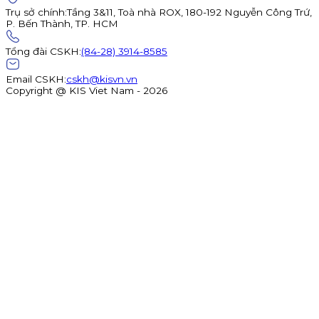
Trụ sở chính
:
Tầng 3&11, Toà nhà ROX, 180-192 Nguyễn Công Trứ,
P. Bến Thành, TP. HCM
Tổng đài CSKH
:
(84-28) 3914-8585
Email CSKH
:
cskh@kisvn.vn
Copyright @ KIS Viet Nam - 2026