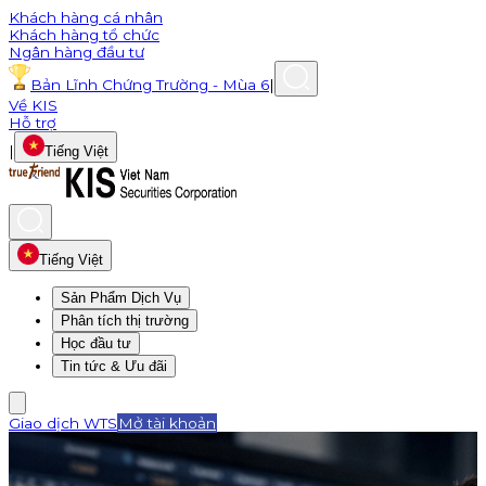
Khách hàng cá nhân
Khách hàng tổ chức
Ngân hàng đầu tư
Bản Lĩnh Chứng Trường - Mùa 6
|
Về KIS
Hỗ trợ
|
Tiếng Việt
Tiếng Việt
Sản Phẩm Dịch Vụ
Phân tích thị trường
Học đầu tư
Tin tức & Ưu đãi
Giao dịch WTS
Mở tài khoản