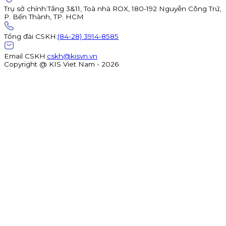
Trụ sở chính
:
Tầng 3&11, Toà nhà ROX, 180-192 Nguyễn Công Trứ,
P. Bến Thành, TP. HCM
Tổng đài CSKH
:
(84-28) 3914-8585
Email CSKH
:
cskh@kisvn.vn
Copyright @ KIS Viet Nam - 2026