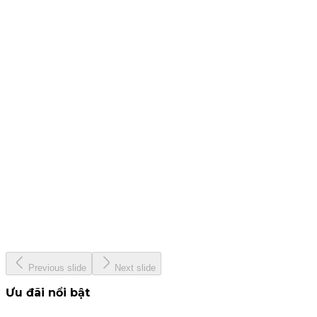
25 tháng 7, 2024
CBTT - Báo cáo quản trị công ty bán niên 2024
19 tháng 7, 2024
CBTT Báo cáo tài chính Quý 2. 2024
12 tháng 7, 2024
KIS &amp; Woori Bank
13 tháng 6, 2024
KISVN - Giải thưởng Nhà Tạo Lập ETF hàng đầu Việt Nam
năm 2024
22 tháng 5, 2024
Previous slide
Next slide
Ưu đãi nổi bật