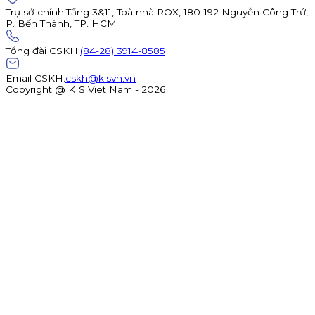
Trụ sở chính
:
Tầng 3&11, Toà nhà ROX, 180-192 Nguyễn Công Trứ,
P. Bến Thành, TP. HCM
Tổng đài CSKH
:
(84-28) 3914-8585
Email CSKH
:
cskh@kisvn.vn
Copyright @ KIS Viet Nam - 2026