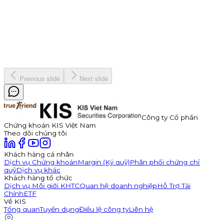
7 tháng 1, 2026
Vinh danh "nhà vô địch" Bản Lĩnh Chứng Trường Mùa 3
Chiến dịch
19 tháng 12, 2025
Previous slide
Next slide
Công ty Cổ phần
Chứng khoán KIS Việt Nam
Theo dõi chúng tôi
Khách hàng cá nhân
Dịch vụ Chứng khoán
Margin (Ký quỹ)
Phân phối chứng chỉ
quỹ
Dịch vụ khác
Khách hàng tổ chức
Dịch vụ Môi giới KHTC
Quan hệ doanh nghiệp
Hỗ Trợ Tài
Chính
ETF
Về KIS
Tổng quan
Tuyển dụng
Điều lệ công ty
Liên hệ