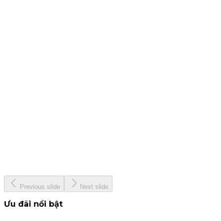
25 tháng 7, 2024
CBTT - Báo cáo quản trị công ty bán niên 2024
19 tháng 7, 2024
CBTT Báo cáo tài chính Quý 2. 2024
12 tháng 7, 2024
KIS &amp; Woori Bank
13 tháng 6, 2024
KISVN - Giải thưởng Nhà Tạo Lập ETF hàng đầu Việt Nam
năm 2024
22 tháng 5, 2024
Previous slide
Next slide
Ưu đãi nổi bật