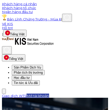
Khách hàng cá nhân
Khách hàng tổ chức
Ngân hàng đầu tư
Bản Lĩnh Chứng Trường - Mùa 6
|
Về KIS
Hỗ trợ
|
Tiếng Việt
Tiếng Việt
Sản Phẩm Dịch Vụ
Phân tích thị trường
Học đầu tư
Tin tức & Ưu đãi
Giao dịch WTS
Mở tài khoản