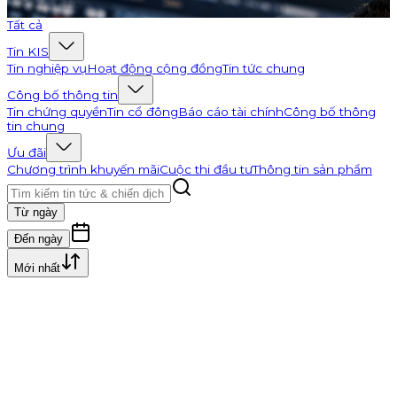
Đi tới K-Channel
Tất cả
Tin KIS
Tin nghiệp vụ
Hoạt động cộng đồng
Tin tức chung
Công bố thông tin
Tin chứng quyền
Tin cổ đông
Báo cáo tài chính
Công bố thông
tin chung
Ưu đãi
Chương trình khuyến mãi
Cuộc thi đầu tư
Thông tin sản phẩm
Từ ngày
Đến ngày
Mới nhất