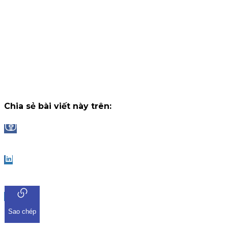
tháng, nhận thưởng tối đa lên đến 2.000.000 VNĐ/tháng.
Chiến dịch
14 tháng 7, 2026
Công bố danh sách Top 10 nhà đầu tư trúng thưởng Vòng 1
"Đọc vị World Cup"
Trải qua những trận cầu đầy kịch tính và b
ngờ tại chặng khởi tranh, chương trình "Đọc Vị World Cup" tr
ứng dụng iKIS đã nhận được sự tham gia bùng nổ từ cộng
đồng nhà đầu tư.
Chiến dịch
13 tháng 7, 2026
Chia sẻ bài viết này trên:
Facebook
LinkedIn
Sao chép