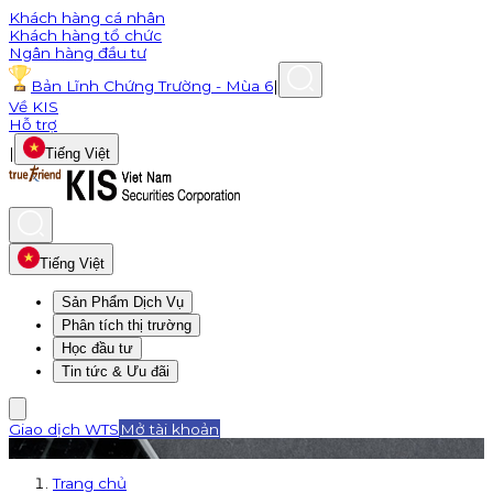
Khách hàng cá nhân
Khách hàng tổ chức
Ngân hàng đầu tư
Bản Lĩnh Chứng Trường - Mùa 6
|
Về KIS
Hỗ trợ
|
Tiếng Việt
Tiếng Việt
Sản Phẩm Dịch Vụ
Phân tích thị trường
Học đầu tư
Tin tức & Ưu đãi
Giao dịch WTS
Mở tài khoản
Trang chủ