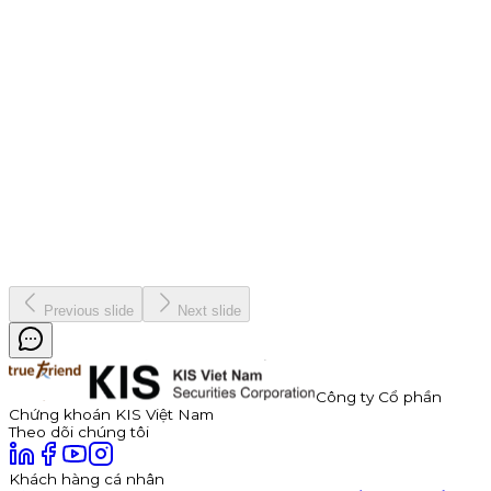
Chiến dịch
9 tháng 7, 2026
Thông báo Chào bán Trái phiếu TDP – Công Ty Cổ Phần
Thuận Đức
Công ty Cổ phần Thuận Đức (HOSE: TDP) chính thức thông
báo phát hành 350 tỷ đồng trái phiếu ra công chúng mã
TDP262901. Trái phiếu có kỳ hạn 3 năm, lãi suất năm đầu tiên
hấp dẫn lên đến 11,0%/năm, được đảm bảo bằng cổ phiếu TDP
với tỷ lệ bảo đảm tối thiểu 180%.
Kinh doanh
8 tháng 7, 2026
Previous slide
Next slide
Công ty Cổ phần
Chứng khoán KIS Việt Nam
Theo dõi chúng tôi
Khách hàng cá nhân