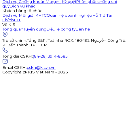
Dịch vụ Chứng khoán
Margin (Ký quỹ)
Phân phối chứng chỉ
quỹ
Dịch vụ khác
Khách hàng tổ chức
Dịch vụ Môi giới KHTC
Quan hệ doanh nghiệp
Hỗ Trợ Tài
Chính
ETF
Về KIS
Tổng quan
Tuyển dụng
Điều lệ công ty
Liên hệ
Trụ sở chính
:
Tầng 3&11, Toà nhà ROX, 180-192 Nguyễn Công Trứ,
P. Bến Thành, TP. HCM
Tổng đài CSKH
:
(84-28) 3914-8585
Email CSKH
:
cskh@kisvn.vn
Copyright @ KIS Viet Nam - 2026