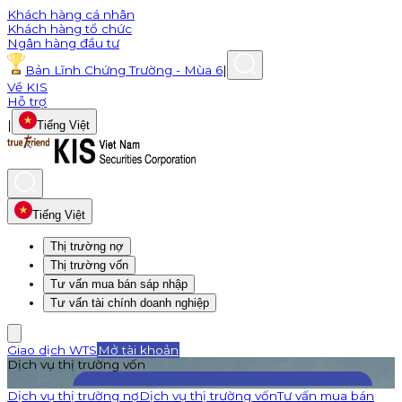
Khách hàng cá nhân
Khách hàng tổ chức
Ngân hàng đầu tư
Bản Lĩnh Chứng Trường - Mùa 6
|
Về KIS
Hỗ trợ
|
Tiếng Việt
Tiếng Việt
Thị trường nợ
Thị trường vốn
Tư vấn mua bán sáp nhập
Tư vấn tài chính doanh nghiệp
Giao dịch WTS
Mở tài khoản
Dịch vụ thị trường vốn
Dịch vụ thị trường nợ
Dịch vụ thị trường vốn
Tư vấn mua bán