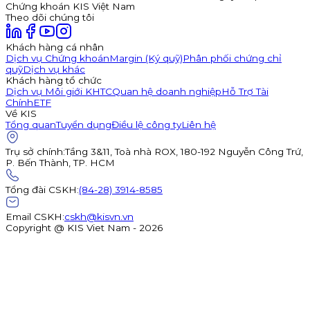
Chứng khoán KIS Việt Nam
Theo dõi chúng tôi
Khách hàng cá nhân
Dịch vụ Chứng khoán
Margin (Ký quỹ)
Phân phối chứng chỉ
quỹ
Dịch vụ khác
Khách hàng tổ chức
Dịch vụ Môi giới KHTC
Quan hệ doanh nghiệp
Hỗ Trợ Tài
Chính
ETF
Về KIS
Tổng quan
Tuyển dụng
Điều lệ công ty
Liên hệ
Trụ sở chính
:
Tầng 3&11, Toà nhà ROX, 180-192 Nguyễn Công Trứ,
P. Bến Thành, TP. HCM
Tổng đài CSKH
:
(84-28) 3914-8585
Email CSKH
:
cskh@kisvn.vn
Copyright @ KIS Viet Nam - 2026