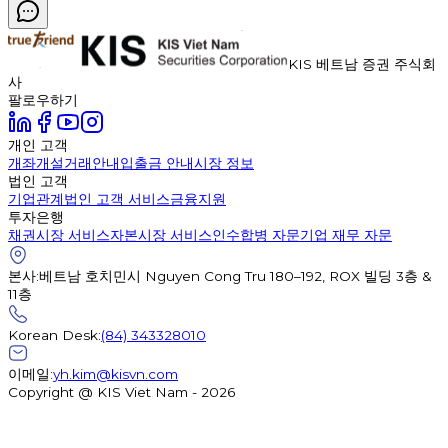
KIS 베트남 증권 주식회
사
팔로우하기
개인 고객
개좌개설
거래안내
입출금 안내
시장 정보
법인 고객
기업관계
법인 고객 서비스
금융지원
투자은행
채권시장 서비스
자본시장 서비스
인수합병 자문
기업 재무 자문
본사
:
베트남 호치민시 Nguyen Cong Tru 180–192, ROX 빌딩 3층 &
11층
Korean Desk
:
(84) 343328010
이메일
:
yh.kim@kisvn.com
Copyright @ KIS Viet Nam - 2026