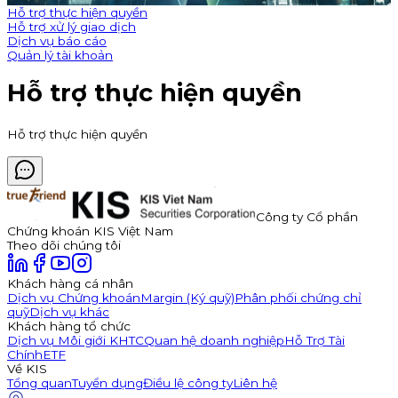
Hỗ trợ thực hiện quyền
Hỗ trợ xử lý giao dịch
Dịch vụ báo cáo
Quản lý tài khoản
Hỗ trợ thực hiện quyền
Hỗ trợ thực hiện quyền
Công ty Cổ phần
Chứng khoán KIS Việt Nam
Theo dõi chúng tôi
Khách hàng cá nhân
Dịch vụ Chứng khoán
Margin (Ký quỹ)
Phân phối chứng chỉ
quỹ
Dịch vụ khác
Khách hàng tổ chức
Dịch vụ Môi giới KHTC
Quan hệ doanh nghiệp
Hỗ Trợ Tài
Chính
ETF
Về KIS
Tổng quan
Tuyển dụng
Điều lệ công ty
Liên hệ