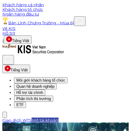
Khách hàng cá nhân
Khách hàng tổ chức
Ngân hàng đầu tư
Bản Lĩnh Chứng Trường - Mùa 6
|
Về KIS
Hỗ trợ
|
Tiếng Việt
Tiếng Việt
Môi giới khách hàng tổ chức
Quan hệ doanh nghiệp
Hỗ trợ tài chính
Phân tích thị trường
ETF
Giao dịch WTS
Mở tài khoản